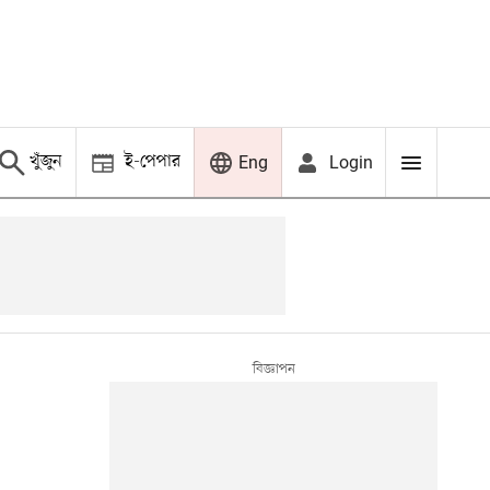
খুঁজুন
ই-পেপার
Login
Eng