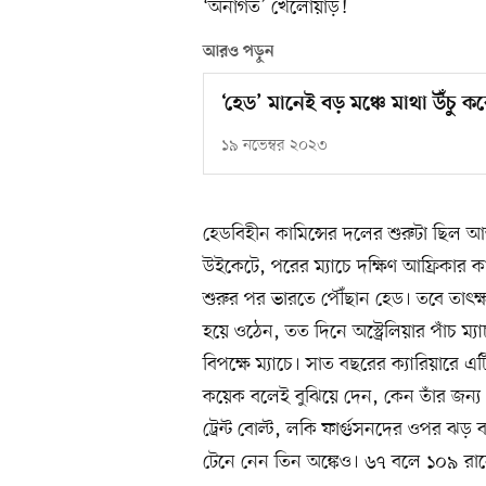
‘অনাগত’ খেলোয়াড়!
আরও পড়ুন
‘হেড’ মানেই বড় মঞ্চে মাথা উঁচু ক
১৯ নভেম্বর ২০২৩
হেডবিহীন কামিন্সের দলের শুরুটা ছিল আ
উইকেটে, পরের ম্যাচে দক্ষিণ আফ্রিকার ক
শুরুর পর ভারতে পৌঁছান হেড। তবে তাৎক
হয়ে ওঠেন, তত দিনে অস্ট্রেলিয়ার পাঁচ ম্
বিপক্ষে ম্যাচে। সাত বছরের ক্যারিয়ারে এটি 
কয়েক বলেই বুঝিয়ে দেন, কেন তাঁর জন্য 
ট্রেন্ট বোল্ট, লকি ফার্গুসনদের ওপর ঝড়
টেনে নেন তিন অঙ্কেও। ৬৭ বলে ১০৯ রান