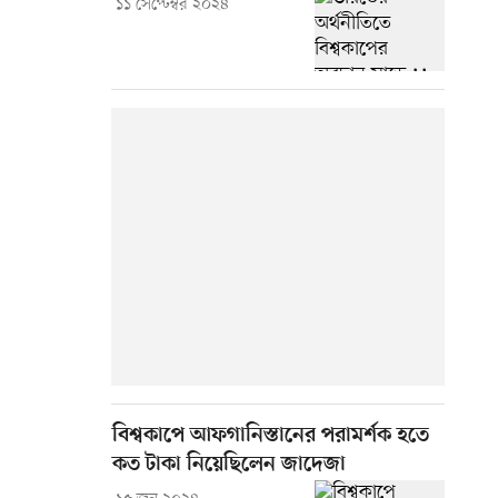
১১ সেপ্টেম্বর ২০২৪
বিশ্বকাপে আফগানিস্তানের পরামর্শক হতে
কত টাকা নিয়েছিলেন জাদেজা