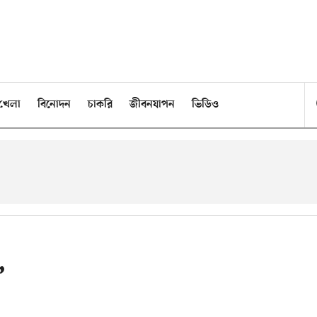
খেলা
বিনোদন
চাকরি
জীবনযাপন
ভিডিও
’