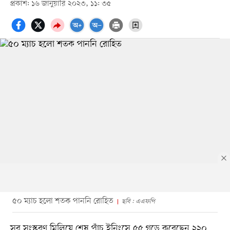
প্রকাশ: ১৬ জানুয়ারি ২০২৩, ১১: ৩৫
৫০ ম্যাচ হলো শতক পাননি রোহিত
ছবি : এএফপি
সব সংস্করণ মিলিয়ে শেষ পাঁচ ইনিংসে ৫৫ গড়ে করেছেন ২২০