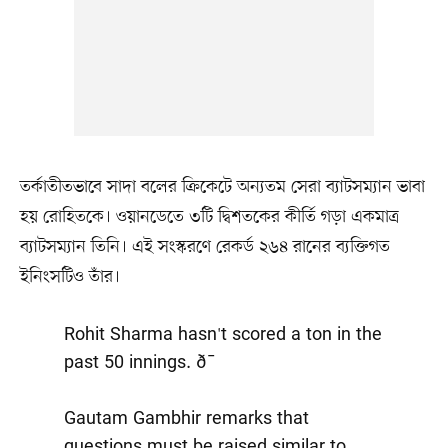
তর্কাতীতভাবে সাদা বলের ক্রিকেটে অন্যতম সেরা ব্যাটসম্যান ভাবা
হয় রোহিতকে। ওয়ানডেতে ৩টি দ্বিশতকের কীর্তি গড়া একমাত্র
ব্যাটসম্যান তিনি। এই সংস্করণে রেকর্ড ২৬৪ রানের ব্যক্তিগত
ইনিংসটিও তাঁর।
Rohit Sharma hasn't scored a ton in the
past 50 innings. ð¯
Gautam Gambhir remarks that
questions must be raised similar to