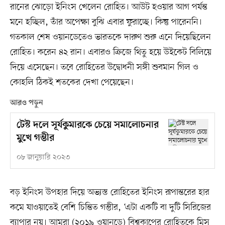
রানের ঝোড়ো ইনিংস খেলেন রোহিত। আউট হওয়ার আগ পর্যন্ত
মনে হচ্ছিল, তাঁর অপেক্ষা বুঝি এবার ফুরাচ্ছে। কিন্তু পারেননি।
গতকাল শেষ ওয়ানডেতেও ভারতকে দারুণ শুরু এনে দিয়েছিলেন
রোহিত। করেন ৪২ রান। এবারও ক্রিজে থিতু হয়ে উইকেট বিলিয়ে
দিয়ে এসেছেন। তবে রোহিতের উদ্বোধনী সঙ্গী শুবমান গিল ও
কোহলি ঠিকই শতকের দেখা পেয়েছেন।
আরও পড়ুন
টেস্ট দলে সূর্যকুমারকে চেয়ে সমালোচনার
মুখে গম্ভীর
০৮ জানুয়ারি ২০২৩
বড় ইনিংস উপহার দিয়ে অভ্যস্ত রোহিতের ইনিংস রূপান্তরের হার
কমে যাওয়াতেই বেশি চিন্তিত গম্ভীর, ‘এটা একটি বা দুটি সিরিজের
ব্যাপার নয়। আমরা (২০১৯ ওয়ানডে) বিশ্বকাপের রোহিতকে মিস