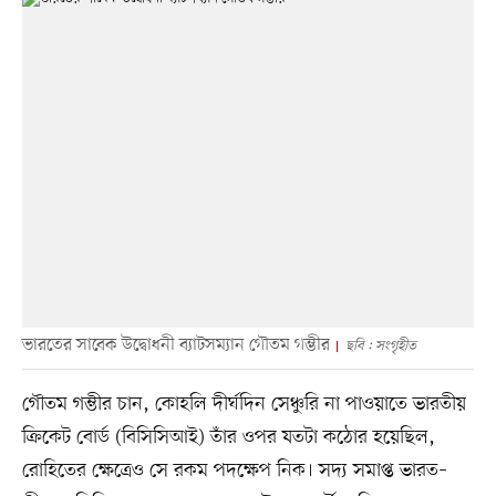
ভারতের সাবেক উদ্বোধনী ব্যাটসম্যান গৌতম গম্ভীর
ছবি : সংগৃহীত
গৌতম গম্ভীর চান, কোহলি দীর্ঘদিন সেঞ্চুরি না পাওয়াতে ভারতীয়
ক্রিকেট বোর্ড (বিসিসিআই) তাঁর ওপর যতটা কঠোর হয়েছিল,
রোহিতের ক্ষেত্রেও সে রকম পদক্ষেপ নিক। সদ্য সমাপ্ত ভারত–