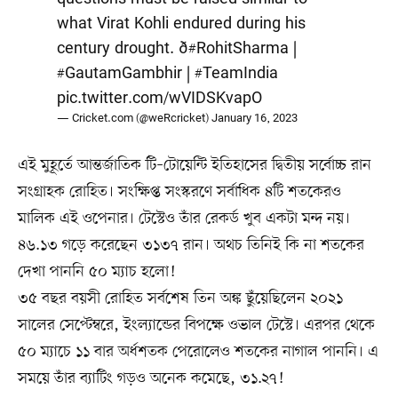
what Virat Kohli endured during his
century drought. ð
#RohitSharma
|
#GautamGambhir
|
#TeamIndia
pic.twitter.com/wVIDSKvapO
— Cricket.com (@weRcricket)
January 16, 2023
এই মুহূর্তে আন্তর্জাতিক টি–টোয়েন্টি ইতিহাসের দ্বিতীয় সর্বোচ্চ রান
সংগ্রাহক রোহিত। সংক্ষিপ্ত সংস্করণে সর্বাধিক ৪টি শতকেরও
মালিক এই ওপেনার। টেস্টেও তাঁর রেকর্ড খুব একটা মন্দ নয়।
৪৬.১৩ গড়ে করেছেন ৩১৩৭ রান। অথচ তিনিই কি না শতকের
দেখা পাননি ৫০ ম্যাচ হলো!
৩৫ বছর বয়সী রোহিত সর্বশেষ তিন অঙ্ক ছুঁয়েছিলেন ২০২১
সালের সেপ্টেম্বরে, ইংল্যান্ডের বিপক্ষে ওভাল টেস্টে। এরপর থেকে
৫০ ম্যাচে ১১ বার অর্ধশতক পেরোলেও শতকের নাগাল পাননি। এ
সময়ে তাঁর ব্যাটিং গড়ও অনেক কমেছে, ৩১.২৭!