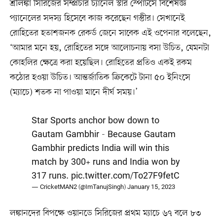
শ্রীলঙ্কা সিরিজের সম্প্রচার চ্যানেল স্টার স্পোর্টসে বিশেষজ্ঞ
প্যানেলের সদস্য হিসেবে কাজ করেছেন গম্ভীর। সেখানেই
রোহিতের হতাশজনক রেকর্ড জেনে সাবেক এই ওপেনার বলেছেন,
‘আমার মনে হয়, রোহিতের সঙ্গে আলোচনায় বসা উচিত, যেমনটা
কোহলির ক্ষেত্রে করা হয়েছিল। রোহিতের প্রতিও একই রকম
কঠোর হওয়া উচিত। আন্তর্জাতিক ক্রিকেটে টানা ৫০ ইনিংসে
(ম্যাচে) শতক না পাওয়া মানে দীর্ঘ সময়।’
Star Sports anchor bow down to
Gautam Gambhir - Because Gautam
Gambhir predicts India will win this
match by 300+ runs and India won by
317 runs.
pic.twitter.com/To27F9fetC
— CricketMAN2 (@ImTanujSingh)
January 15, 2023
লঙ্কানদের বিপক্ষে ওয়ানডে সিরিজের প্রথম ম্যাচে ৬৭ বলে ৮৩