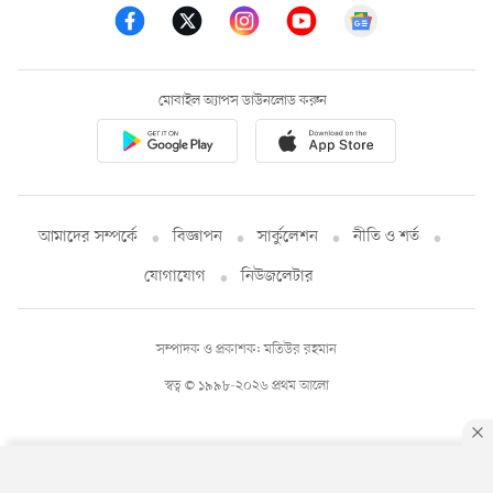
মোবাইল অ্যাপস ডাউনলোড করুন
আমাদের সম্পর্কে
বিজ্ঞাপন
সার্কুলেশন
নীতি ও শর্ত
যোগাযোগ
নিউজলেটার
সম্পাদক ও প্রকাশক: মতিউর রহমান
স্বত্ব © ১৯৯৮-২০২৬ প্রথম আলো