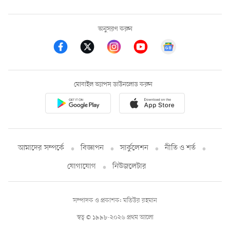
অনুসরণ করুন
মোবাইল অ্যাপস ডাউনলোড করুন
আমাদের সম্পর্কে
বিজ্ঞাপন
সার্কুলেশন
নীতি ও শর্ত
যোগাযোগ
নিউজলেটার
সম্পাদক ও প্রকাশক: মতিউর রহমান
স্বত্ব © ১৯৯৮-২০২৬ প্রথম আলো