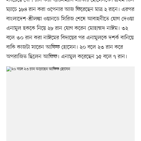
সবচেয়ে বেশি রান করা ব্যাটসম্যান সাব্বির হোসেনকে। প্রথম তিন
ম্যাচে ১৮৪ রান করা ওপেনার আজ ফিরেছেন মাত্র ২ রানে। এরপর
বাংলাদেশ-শ্রীলঙ্কা ওয়ানডে সিরিজ শেষে আবাহনীতে যোগ দেওয়া
এনামুল হককে নিয়ে ২৮ রান যোগ করেন মোহাম্মদ নাঈম। ৩২
বলে ৩০ রান করা নাঈমের বিদায়ের পর এনামুলকে দশর্ক বানিয়ে
বাকি কাজটা সারেন আফিফ হোসেন। ২০ বলে ২৩ রান করে
অপরাজিত ছিলেন আফিফ। এনামুল করেছেন ১৫ বলে ৭ রান।