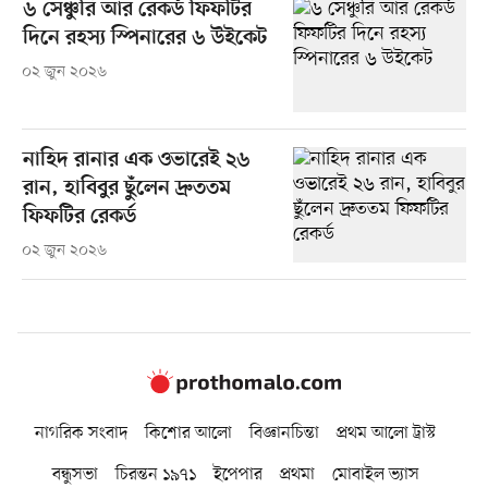
৬ সেঞ্চুরি আর রেকর্ড ফিফটির
দিনে রহস্য স্পিনারের ৬ উইকেট
০২ জুন ২০২৬
নাহিদ রানার এক ওভারেই ২৬
রান, হাবিবুর ছুঁলেন দ্রুততম
ফিফটির রেকর্ড
০২ জুন ২০২৬
নাগরিক সংবাদ
কিশোর আলো
বিজ্ঞানচিন্তা
প্রথম আলো ট্রাস্ট
বন্ধুসভা
চিরন্তন ১৯৭১
ইপেপার
প্রথমা
মোবাইল ভ্যাস