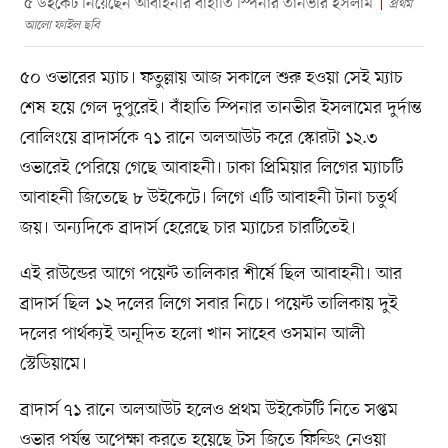
৫ উইকেট নিয়েছেন আবাহনীর বাঁহাতি স্পিনার তানভীর ইসলাম
প্রথম
আলো ফাইল ছবি
৫০ ওভারের ম্যাচ। ফতুল্লায় আজ সকালে শুরু হওয়া সেই ম্যাচ
শেষ হয়ে গেল দুপুরেই। বাঁহাতি স্পিনার তানভীর ইসলামের দুর্দান্ত
বোলিংয়ে ব্রাদার্সকে ৭১ রানে অলআউট করে স্কোরটা ১২.৩
ওভারেই পেরিয়ে গেছে আবাহনী। ঢাকা প্রিমিয়ার লিগের ম্যাচটি
আবাহনী জিতেছে ৮ উইকেটে। লিগে এটি আবাহনী টানা চতুর্থ
জয়। অন্যদিকে ব্রাদার্স হেরেছে চার ম্যাচের চারটিতেই।
এই রাউন্ডের আগে পয়েন্ট তালিকার শীর্ষে ছিল আবাহনী। আর
ব্রাদার্স ছিল ১২ দলের লিগে সবার নিচে। পয়েন্ট তালিকায় দুই
দলের পার্থক্যই অনূদিত হলো খান সাহেব ওসমান আলী
স্টেডিয়ামে।
ব্রাদার্স ৭১ রানে অলআউট হলেও প্রথম উইকেটটি নিতে সপ্তম
ওভার পর্যন্ত অপেক্ষা করতে হয়েছে টস জিতে ফিল্ডিং নেওয়া