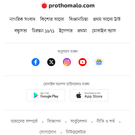
নাগরিক সংবাদ
কিশোর আলো
বিজ্ঞানচিন্তা
প্রথম আলো ট্রাস্ট
বন্ধুসভা
চিরন্তন ১৯৭১
ইপেপার
প্রথমা
মোবাইল ভ্যাস
অনুসরণ করুন
মোবাইল অ্যাপস ডাউনলোড করুন
আমাদের সম্পর্কে
বিজ্ঞাপন
সার্কুলেশন
নীতি ও শর্ত
যোগাযোগ
নিউজলেটার