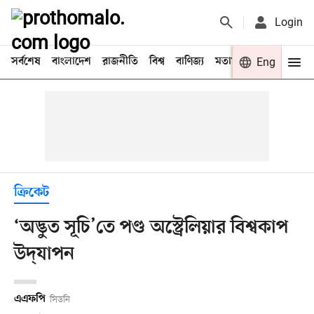
Login
সর্বশেষ
বাংলাদেশ
রাজনীতি
বিশ্ব
বাণিজ্য
মতামত
খেলা
Eng
বিনো
ক্রিকেট
‘অদ্ভুত সূচি’তে পণ্ড অস্ট্রেলিয়ার বিশ্বকাপ
উদ্‌যাপন
এএফপি
সিডনি