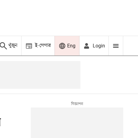
খুঁজুন
ই-পেপার
Login
Eng
ন