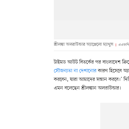
শ্রীলঙ্কা অলরাউন্ডার অ্যাঞ্জেলো ম্যাথুস
এএফপি
টাইমড আউট বিতর্কের পর বাংলাদেশ ক্রিকে
সৌজন্যতা না দেখানোর
কারণ হিসেবে অ্য
করবেন, যারা আমাদের সম্মান করবে।’ দিল
এমন বলেছেন শ্রীলঙ্কান অলরাউন্ডার।