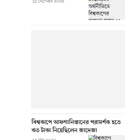
১১ সেপ্টেম্বর ২০২৪
বিশ্বকাপে আফগানিস্তানের পরামর্শক হতে
কত টাকা নিয়েছিলেন জাদেজা