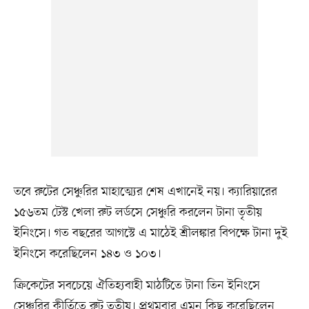
তবে রুটের সেঞ্চুরির মাহাত্ম্যের শেষ এখানেই নয়। ক্যারিয়ারের
১৫৬তম টেস্ট খেলা রুট লর্ডসে সেঞ্চুরি করলেন টানা তৃতীয়
ইনিংসে। গত বছরের আগস্টে এ মাঠেই শ্রীলঙ্কার বিপক্ষে টানা দুই
ইনিংসে করেছিলেন ১৪৩ ও ১০৩।
ক্রিকেটের সবচেয়ে ঐতিহ্যবাহী মাঠটিতে টানা তিন ইনিংসে
সেঞ্চুরির কীর্তিতে রুট তৃতীয়। প্রথমবার এমন কিছু করেছিলেন