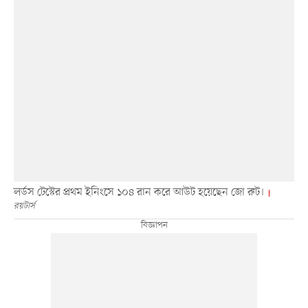
লর্ডস টেস্টের প্রথম ইনিংসে ১০৪ রান করে আউট হয়েছেন জো রুট।
রয়টার্স