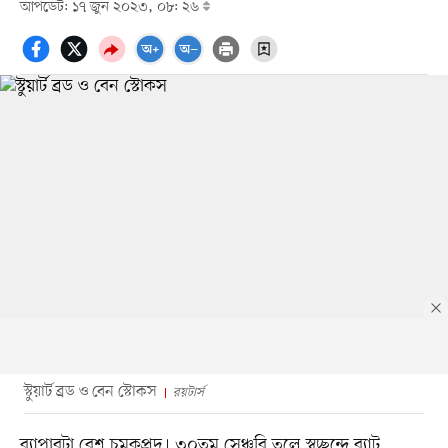
আপডেট: ১৭ জুন ২০২৩, ০৮: ২৬
স্টুয়ার্ট ব্রড ও বেন স্টোকস
রয়টার্স
ব্যাপারটা বেশ চমকপ্রদ। ৩০তম সেঞ্চুরি তুলে স্বচ্ছন্দে ব্যাট