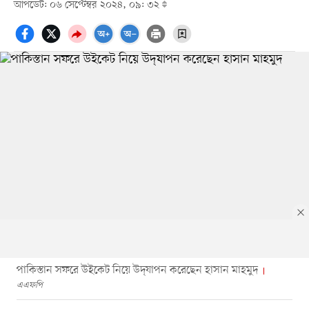
আপডেট: ০৬ সেপ্টেম্বর ২০২৪, ০৯: ৩২
পাকিস্তান সফরে উইকেট নিয়ে উদ্‌যাপন করেছেন হাসান মাহমুদ
এএফপি