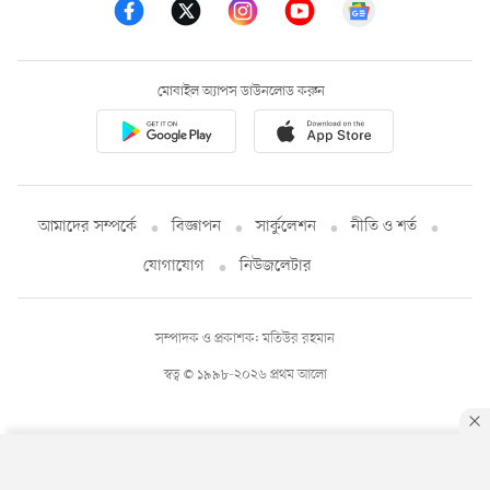
মোবাইল অ্যাপস ডাউনলোড করুন
আমাদের সম্পর্কে
বিজ্ঞাপন
সার্কুলেশন
নীতি ও শর্ত
যোগাযোগ
নিউজলেটার
সম্পাদক ও প্রকাশক: মতিউর রহমান
স্বত্ব © ১৯৯৮-২০২৬ প্রথম আলো