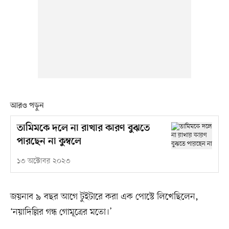
আরও পড়ুন
তামিমকে দলে না রাখার কারণ বুঝতে
পারছেন না কুম্বলে
১৩ অক্টোবর ২০২৩
জয়নাব ৯ বছর আগে টুইটারে করা এক পোস্টে লিখেছিলেন,
‘নয়াদিল্লির গন্ধ গোমূত্রের মতো।’