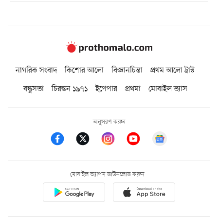
নাগরিক সংবাদ
কিশোর আলো
বিজ্ঞানচিন্তা
প্রথম আলো ট্রাস্ট
বন্ধুসভা
চিরন্তন ১৯৭১
ইপেপার
প্রথমা
মোবাইল ভ্যাস
অনুসরণ করুন
মোবাইল অ্যাপস ডাউনলোড করুন