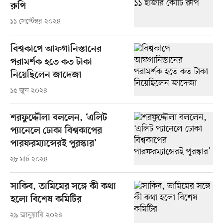
রুপি
১১ সেপ্টেম্বর ২০২৪
বিশ্বকাপে আফগানিস্তানের
পরামর্শক হতে কত টাকা
নিয়েছিলেন জাদেজা
১৫ জুন ২০২৪
শরফুদ্দৌলা বললেন, ‘এলিট
প্যানেলে ঢোকা বিশ্বকাপের
পারফরম্যান্সেরই পুরস্কার’
২৮ মার্চ ২০২৪
সাকিব, তামিমের সঙ্গে কী কথা
হলো বিশেষ কমিটির
২৯ জানুয়ারি ২০২৪