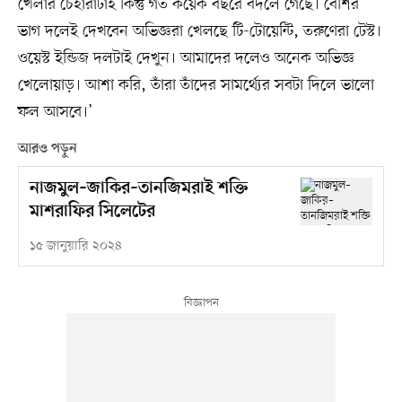
খেলার চেহারাটাই কিন্তু গত কয়েক বছরে বদলে গেছে। বেশির
ভাগ দলেই দেখবেন অভিজ্ঞরা খেলছে টি-টোয়েন্টি, তরুণেরা টেস্ট।
ওয়েস্ট ইন্ডিজ দলটাই দেখুন। আমাদের দলেও অনেক অভিজ্ঞ
খেলোয়াড়। আশা করি, তাঁরা তাঁদের সামর্থ্যের সবটা দিলে ভালো
ফল আসবে।’
আরও পড়ুন
নাজমুল–জাকির–তানজিমরাই শক্তি
মাশরাফির সিলেটের
১৫ জানুয়ারি ২০২৪