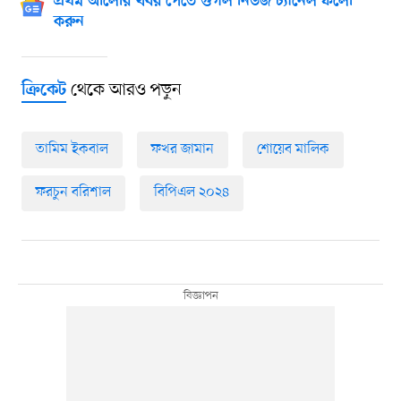
প্রথম আলোর খবর পেতে গুগল নিউজ চ্যানেল ফলো
করুন
থেকে আরও পড়ুন
ক্রিকেট
তামিম ইকবাল
ফখর জামান
শোয়েব মালিক
ফরচুন বরিশাল
বিপিএল ২০২৪