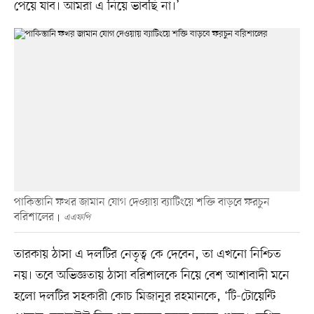
পেয়ে যাব। আমরা এ নিয়ে ভাবছি না।’
পাকিস্তানি ফখর জামান যোগ দেওয়ায় ব্যাটিংয়ে শক্তি বাড়বে ফরচুন
বরিশালের
এএফপি
তারকায় ঠাসা এ দলটির নেতৃত্ব কে দেবেন, তা এখনো নিশ্চিত
নয়। তবে অভিজ্ঞতায় ঠাসা বরিশালকে নিয়ে বেশ আশাবাদী মনে
হলো দলটির সহকারী কোচ মিজানুর রহমানকে, ‘টি-টোয়েন্টি