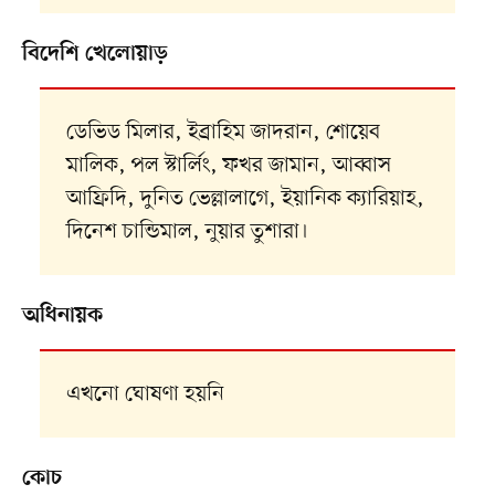
বিদেশি খেলোয়াড়
ডেভিড মিলার, ইব্রাহিম জাদরান, শোয়েব
মালিক, পল স্টার্লিং, ফখর জামান, আব্বাস
আফ্রিদি, দুনিত ভেল্লালাগে, ইয়ানিক ক্যারিয়াহ,
দিনেশ চান্ডিমাল, নুয়ার তুশারা।
অধিনায়ক
এখনো ঘোষণা হয়নি
কোচ