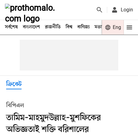
Login
সর্বশেষ
বাংলাদেশ
রাজনীতি
বিশ্ব
বাণিজ্য
মতামত
খেলা
Eng
বিনো
ক্রিকেট
বিপিএল
তামিম–মাহমুদউল্লাহ–মুশফিকের
অভিজ্ঞতাই শক্তি বরিশালের