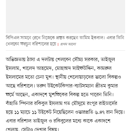
বিপিএল সামনে রেখে নিজেকে প্রস্তুত করছেন তামিম ইকবাল। এবার তিনি
খেলবেন ফরচুন বরিশালের হয়ে
প্রথম আলো
অভিজ্ঞতায় ঠাসা এ দলটায় খেলবেন সৌম্য সরকার, তাইজুল
ইসলাম, খালেদ আহমেদ, মোহাম্মদ সাইফউদ্দিন, কামরুল
ইসলামের মতো চেনা মুখ। স্থানীয় খেলোয়াড়দের ভালো বিকল্পও
আছে বরিশালে। তরুণ উইকেটকিপার-ব্যাটসম্যান প্রীতম কুমার
ফর্মে আছেন, একাদশে মুশফিকের বিকল্প হতে পারেন তিনি।
বাঁহাতি স্পিনার রকিবুল ইসলাম গত মৌসুমে রংপুর রাইডার্সের
হয়ে ১১ ম্যাচে ১১ উইকেট নিয়েছিলেন ওভারপ্রতি ৬.৪৭ রান দিয়ে।
এবার বরিশাল তাইজুল ও রকিবুলের মধ্যে কাকে একাদশে
খেলায়, সেটাও দেখার বিষয়।