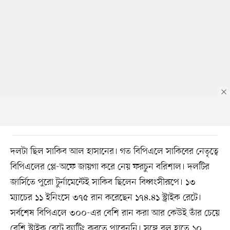
দলটা ছিল সাকিব আল হাসানের। গত বিপিএলে সাকিবের নেতৃত্বে
বিপিএলের প্লে-অফে জায়গা করে নেয় ফরচুন বরিশাল। দলটির
জার্সিতে পুরো টুর্নামেন্টেই সাকিব ছিলেন বিধ্বংসীরূপে। ১৩
ম্যাচের ১১ ইনিংসে ৩৭৫ রান করেছেন ১৭৪.৪১ স্ট্রাইক রেটে।
সর্বশেষ বিপিএলে ৩০০-এর বেশি রান করা আর কেউই তাঁর চেয়ে
বেশি স্ট্রাইক রেটে ব্যাটিং করতে পারেননি। সঙ্গে বল হাতে ১০