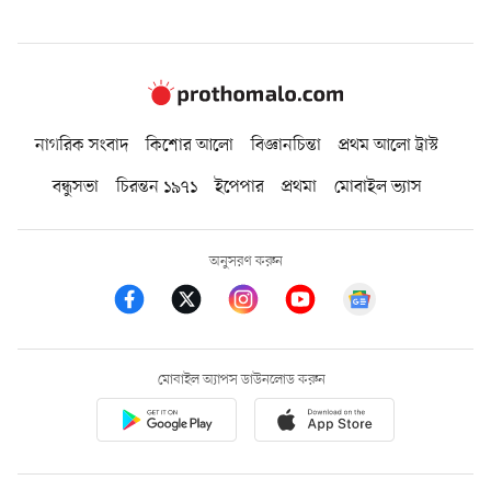
নাগরিক সংবাদ
কিশোর আলো
বিজ্ঞানচিন্তা
প্রথম আলো ট্রাস্ট
বন্ধুসভা
চিরন্তন ১৯৭১
ইপেপার
প্রথমা
মোবাইল ভ্যাস
অনুসরণ করুন
মোবাইল অ্যাপস ডাউনলোড করুন