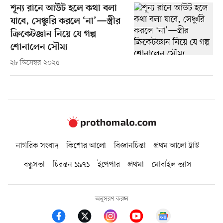
শূন্য রানে আউট হলে কথা বলা
যাবে, সেঞ্চুরি করলে ‘না’—স্ত্রীর
ক্রিকেটজ্ঞান নিয়ে যে গল্প
শোনালেন সৌম্য
২৮ ডিসেম্বর ২০২৫
নাগরিক সংবাদ
কিশোর আলো
বিজ্ঞানচিন্তা
প্রথম আলো ট্রাস্ট
বন্ধুসভা
চিরন্তন ১৯৭১
ইপেপার
প্রথমা
মোবাইল ভ্যাস
অনুসরণ করুন