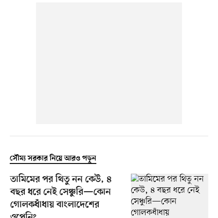
সৌম্য সরকার নিয়ে আরও পড়ুন
তামিমের পর থিতু নন কেউ, ৪
বছর ধরে নেই সেঞ্চুরি—কোন
গোলকধাঁধায় বাংলাদেশের
ওপেনিং