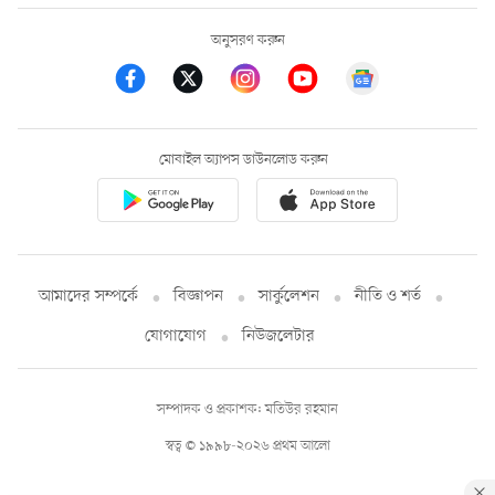
অনুসরণ করুন
মোবাইল অ্যাপস ডাউনলোড করুন
আমাদের সম্পর্কে
বিজ্ঞাপন
সার্কুলেশন
নীতি ও শর্ত
যোগাযোগ
নিউজলেটার
সম্পাদক ও প্রকাশক: মতিউর রহমান
স্বত্ব © ১৯৯৮-২০২৬ প্রথম আলো