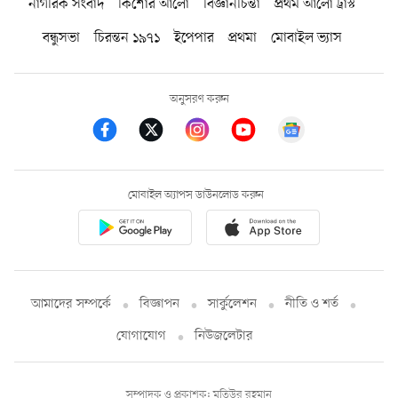
নাগরিক সংবাদ
কিশোর আলো
বিজ্ঞানচিন্তা
প্রথম আলো ট্রাস্ট
বন্ধুসভা
চিরন্তন ১৯৭১
ইপেপার
প্রথমা
মোবাইল ভ্যাস
অনুসরণ করুন
মোবাইল অ্যাপস ডাউনলোড করুন
আমাদের সম্পর্কে
বিজ্ঞাপন
সার্কুলেশন
নীতি ও শর্ত
যোগাযোগ
নিউজলেটার
সম্পাদক ও প্রকাশক: মতিউর রহমান