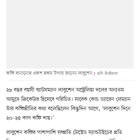
কফি বানানোর একশ রকম উপায় জানেন লাবুশেন
ছবি: ইনস্টাগ্রাম
২৮ বছর বয়সী ব্যাটসম্যান লাবুশেন অস্ট্রেলিয়া দলের অন্যতম
আমুদে ক্রিকেটার হিসেবে পরিচিত। সাবেক কোচ ড্যারেন লেম্যান
তাঁর কফিপ্রীতির কথা বলেছিলেন কিছুদিন আগে, ‘লাবুশেন দিনে
২০–২৫ কাপ কফি খায়।’
লাবুশেন কফির পাশাপাশি সম্প্রতি টোস্টেড স্যান্ডউইচের প্রতি