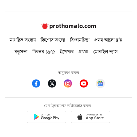
নাগরিক সংবাদ
কিশোর আলো
বিজ্ঞানচিন্তা
প্রথম আলো ট্রাস্ট
বন্ধুসভা
চিরন্তন ১৯৭১
ইপেপার
প্রথমা
মোবাইল ভ্যাস
অনুসরণ করুন
মোবাইল অ্যাপস ডাউনলোড করুন