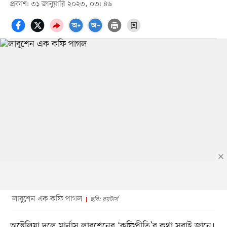
প্রকাশ: ৩১ জানুয়ারি ২০২৩, ০৩: ৪৬
লাবুশেন এক কফি পাগল
ছবি: রয়টার্স
অস্ট্রেলিয়া দলে মার্নাস লাবুশেনের ‘কফিপ্রীতি’র কথা সবাই জানে।