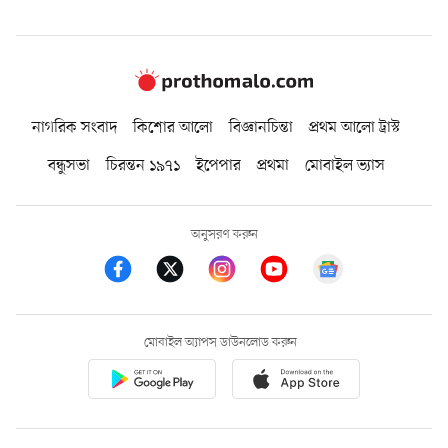
নাগরিক সংবাদ
কিশোর আলো
বিজ্ঞানচিন্তা
প্রথম আলো ট্রাস্ট
বন্ধুসভা
চিরন্তন ১৯৭১
ইপেপার
প্রথমা
মোবাইল ভ্যাস
অনুসরণ করুন
মোবাইল অ্যাপস ডাউনলোড করুন