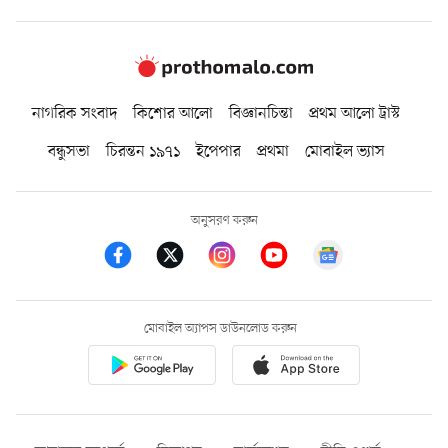
নাগরিক সংবাদ
কিশোর আলো
বিজ্ঞানচিন্তা
প্রথম আলো ট্রাস্ট
বন্ধুসভা
চিরন্তন ১৯৭১
ইপেপার
প্রথমা
মোবাইল ভ্যাস
অনুসরণ করুন
মোবাইল অ্যাপস ডাউনলোড করুন