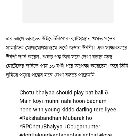
এর আগে ভারতের উইকেটকিপার–ব্যাটসম্যান ঋষভ পন্তের
সামাজিক যোগাযোগমাধ্যমে তর্কে জড়ান উর্বশী। এক সাক্ষাৎকারে
উর্বশী দাবি করেন, ঋষভ পন্ত তাঁর সঙ্গে দেখা করার জন্য
হোটেলের লবিতে প্রায় ১০ ঘণ্টা ধরে অপেক্ষা করেছেন। তবে তিনি
ঘুমিয়ে পড়ায় পন্তের সঙ্গে দেখা করতে পারেননি।
Chotu bhaiyaa should play bat ball ð.
Main koyi munni nahi hoon badnam
hone with young kiddo darling tere liyee
#Rakshabandhan
Mubarak ho
#RPChotuBhaiyya
#Cougarhunter
#donttakeadvantageofasilentgirl
#love