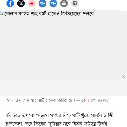
বোলার নাসিম শাহ ব্যাট হাতেও জিতিয়েছেন দলকে
ছবি: এএফপি
বলিউডে এখনো সেভাবে পায়ের নিচে মাটি খুঁজে পাননি উর্বশী
রাউতেলা। তবে ক্রিকেট–দুনিয়ার সঙ্গে বিতর্ক জড়িয়ে ঠিকই