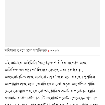
জরিমানা গুণতে হলো খুশদিলকে
এএফপি
এই ঘটনাকে আইসিসি ‘অনুপযুক্ত শারীরিক সংস্পর্শ এবং
অতিরিক্ত বল প্রয়োগ’ হিসেবে দেখছে এবং ‘বেপরোয়া,
অবহেলাজনিত এবং এড়ানো সম্ভব’ বলে মনে করছে৷ খুশদিল
আম্পায়ার এবং ম্যাচ রেফারি জেফ ক্রো কর্তৃক আরোপিত শাস্তি
মেনে নেওয়ার পর, কোনো আনুষ্ঠানিক শুনানির প্রয়োজন হয়নি।
জরিমানার পাশাপাশি তিনটি ডিমেরিট পয়েন্টও পেয়েছেন খুশদিল।