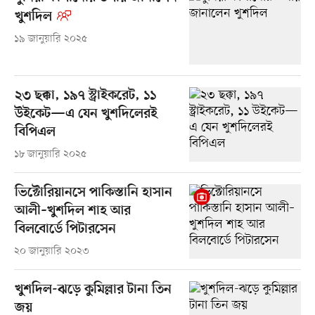
খুশদিল
১৯ জানুয়ারি ২০২৫
২৩ ছক্কা, ১৯৭ স্ট্রাইকরেট, ১১
উইকেট—এ যেন খুশদিলেরই
বিপিএল
১৮ জানুয়ারি ২০২৫
ভিক্টোরিয়ানসে পাকিস্তানি হাসান
আলী–খুশদিল শাহ আর
বিলবোর্ডে পিটারসেন
২০ জানুয়ারি ২০২৩
খুশদিল-ঝড়ে কুমিল্লার টানা তিন
জয়