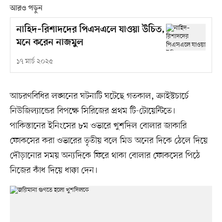
আরও পড়ুন
নাহিদ–রিশাদদের পিএসএলে যাওয়া উচিত,
মনে করেন নাজমুল
১৭ মার্চ ২০২৫
আচরণবিধির লঙ্ঘনের ঘটনাটি ঘটেছে গতকাল, ক্রাইস্টচার্চে
নিউজিল্যান্ডের বিপক্ষে সিরিজের প্রথম টি-টোয়েন্টিতে।
পাকিস্তানের ইনিংসের ৮ম ওভারে খুশদিল বোলার জাকারি
ফোকসের করা ওভারের তৃতীয় বলে মিড অনের দিকে ঠেলে দিয়ে
দৌড়ানোর সময় অন্যদিকে ফিরে থাকা বোলার ফোকসের পিঠে
নিজের কাঁধ দিয়ে ধাক্কা দেন।