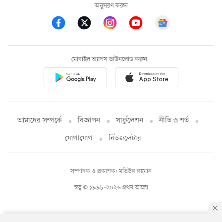
অনুসরণ করুন
মোবাইল অ্যাপস ডাউনলোড করুন
আমাদের সম্পর্কে
বিজ্ঞাপন
সার্কুলেশন
নীতি ও শর্ত
যোগাযোগ
নিউজলেটার
সম্পাদক ও প্রকাশক: মতিউর রহমান
স্বত্ব © ১৯৯৮-২০২৬ প্রথম আলো