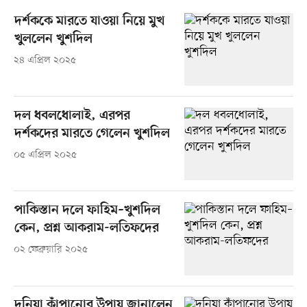
দর্শককে মারতে যাওয়া নিয়ে মুখ
খুললেন খুশদিল
২৪ এপ্রিল ২০২৫
দল ধবলধোলাই, এরপর
দর্শকদের মারতে গেলেন খুশদিল
০৫ এপ্রিল ২০২৫
পাকিস্তান দলে ফাহিম–খুশদিল
কেন, প্রশ্ন আকরাম-লতিফদের
০২ ফেব্রুয়ারি ২০২৫
দুনিয়া কাঁপানোর উপায় জানালেন