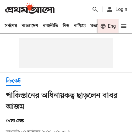
Login
সর্বশেষ
বাংলাদেশ
রাজনীতি
বিশ্ব
বাণিজ্য
মতামত
খেলা
Eng
বিনো
ক্রিকেট
পাকিস্তানের অধিনায়কত্ব ছাড়লেন বাবর
আজম
খেলা ডেস্ক