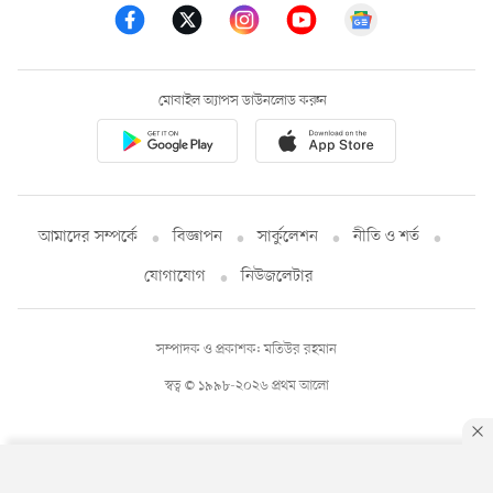
মোবাইল অ্যাপস ডাউনলোড করুন
আমাদের সম্পর্কে
বিজ্ঞাপন
সার্কুলেশন
নীতি ও শর্ত
যোগাযোগ
নিউজলেটার
সম্পাদক ও প্রকাশক: মতিউর রহমান
স্বত্ব © ১৯৯৮-২০২৬ প্রথম আলো