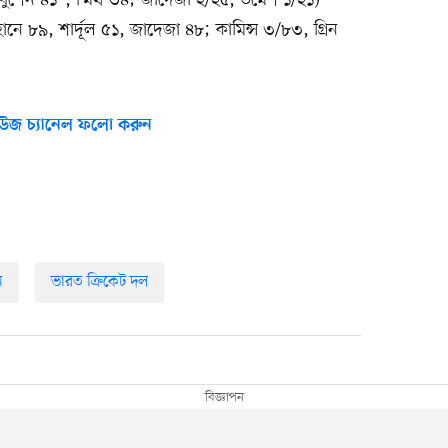
াবুশেন ৪১*, স্মিথ ৩৪; জাদেজা ২/২৫, উমেশ ১/২১)
ে ৮৯, শার্দূল ৫১, জাদেজা ৪৮; কামিন্স ৩/৮৩, গ্রিন
উজ চ্যানেল ফলো করুন
ে
ভারত ক্রিকেট দল