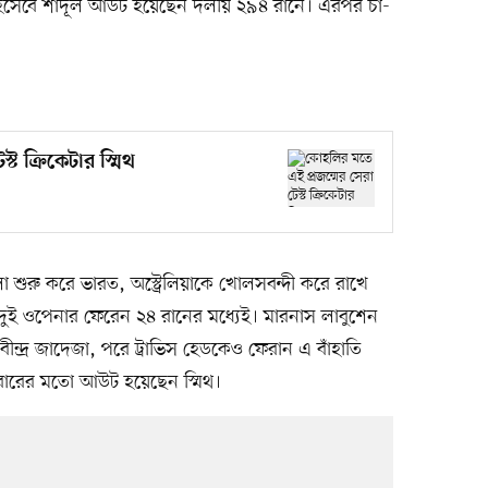
 হিসেবে শার্দূল আউট হয়েছেন দলীয় ২৯৪ রানে। এরপর চা-
ট ক্রিকেটার স্মিথ
 শুরু করে ভারত, অস্ট্রেলিয়াকে খোলসবন্দী করে রাখে
ুই ওপেনার ফেরেন ২৪ রানের মধ্যেই। মারনাস লাবুশেন
বীন্দ্র জাদেজা, পরে ট্রাভিস হেডকেও ফেরান এ বাঁহাতি
মবারের মতো আউট হয়েছেন স্মিথ।