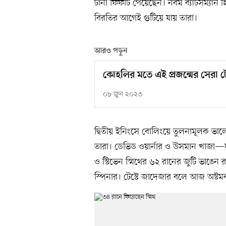
টানা ফিফটি পেয়েছেন। নবম ব্যাটসম্যান
বিরতির আগেই গুটিয়ে যায় তারা।
আরও পড়ুন
কোহলির মতে এই প্রজন্মের সেরা টেস্
০৮ জুন ২০২৩
দ্বিতীয় ইনিংসে বোলিংয়ে তুলনামূলক ভালো
তারা। ডেভিড ওয়ার্নার ও উসমান খাজা—দ
ও স্টিভেন স্মিথের ৬২ রানের জুটি ভাঙেন র
স্পিনার। টেস্টে জাদেজার বলে আজ অষ্ট