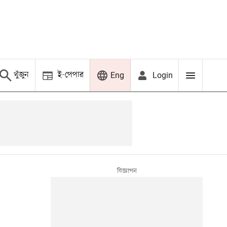
খুঁজুন
ই-পেপার
Login
Eng