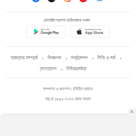
মোবাইল অ্যাপস ডাউনলোড করুন
আমাদের সম্পর্কে
বিজ্ঞাপন
সার্কুলেশন
নীতি ও শর্ত
যোগাযোগ
নিউজলেটার
সম্পাদক ও প্রকাশক: মতিউর রহমান
স্বত্ব © ১৯৯৮-২০২৬ প্রথম আলো
By using this site, you agree to our
Privacy Policy
.
OK