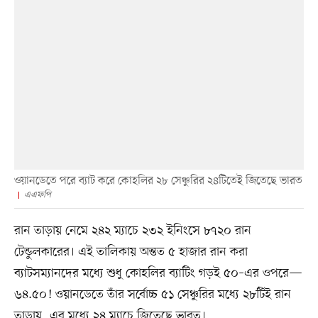
ওয়ানডেতে পরে ব্যাট করে কোহলির ২৮ সেঞ্চুরির ২৪টিতেই জিতেছে ভারত
এএফপি
রান তাড়ায় নেমে ২৪২ ম্যাচে ২৩২ ইনিংসে ৮৭২০ রান
টেন্ডুলকারের। এই তালিকায় অন্তত ৫ হাজার রান করা
ব্যাটসম্যানদের মধ্যে শুধু কোহলির ব্যাটিং গড়ই ৫০–এর ওপরে—
৬৪.৫০! ওয়ানডেতে তাঁর সর্বোচ্চ ৫১ সেঞ্চুরির মধ্যে ২৮টিই রান
তাড়ায়, এর মধ্যে ২৪ ম্যাচে জিতেছে ভারত।