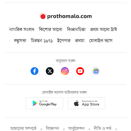
নাগরিক সংবাদ
কিশোর আলো
বিজ্ঞানচিন্তা
প্রথম আলো ট্রাস্ট
বন্ধুসভা
চিরন্তন ১৯৭১
ইপেপার
প্রথমা
মোবাইল ভ্যাস
অনুসরণ করুন
মোবাইল অ্যাপস ডাউনলোড করুন
আমাদের সম্পর্কে
বিজ্ঞাপন
সার্কুলেশন
নীতি ও শর্ত