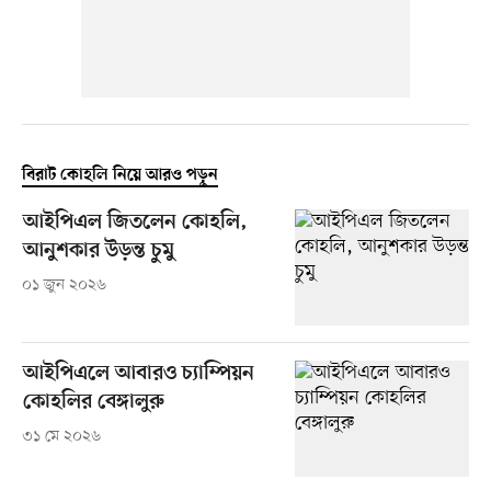
বিরাট কোহলি নিয়ে আরও পড়ুন
আইপিএল জিতলেন কোহলি,
আনুশকার উড়ন্ত চুমু
০১ জুন ২০২৬
আইপিএলে আবারও চ্যাম্পিয়ন
কোহলির বেঙ্গালুরু
৩১ মে ২০২৬