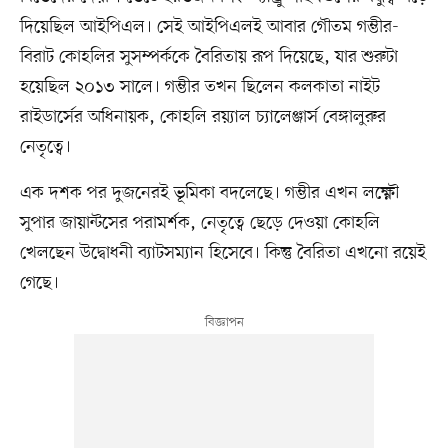
দিয়েছিল আইপিএল। সেই আইপিএলই আবার গৌতম গম্ভীর-
বিরাট কোহলির সুসম্পর্ককে বৈরিতায় রূপ দিয়েছে, যার শুরুটা
হয়েছিল ২০১৩ সালে। গম্ভীর তখন ছিলেন কলকাতা নাইট
রাইডার্সের অধিনায়ক, কোহলি রয়্যাল চ্যালেঞ্জার্স বেঙ্গালুরুর
নেতৃত্বে।
এক দশক পর দুজনেরই ভূমিকা বদলেছে। গম্ভীর এখন লক্ষ্ণৌ
সুপার জায়ান্টসের পরামর্শক, নেতৃত্বে ছেড়ে দেওয়া কোহলি
খেলছেন উদ্বোধনী ব্যাটসম্যান হিসেবে। কিন্তু বৈরিতা এখনো রয়েই
গেছে।