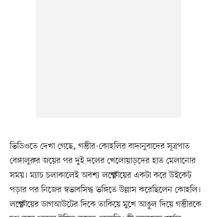
ভিডিওতে দেখা গেছে, গম্ভীর-কোহলির বাদানুবাদের সূত্রপাত
বেঙ্গালুরুর জয়ের পর দুই দলের খেলোয়াড়দের হাত মেলানোর
সময়। ম্যাচ চলাকালেই অবশ্য লক্ষ্ণৌয়ের একটা করে উইকেট
পড়ার পর নিজের স্বভাবসিদ্ধ ভঙ্গিতে উল্লাস করেছিলেন কোহলি।
লক্ষ্ণৌয়ের ডাগআউটের দিকে তাকিয়ে মুখে আঙুল দিয়ে গম্ভীরকে