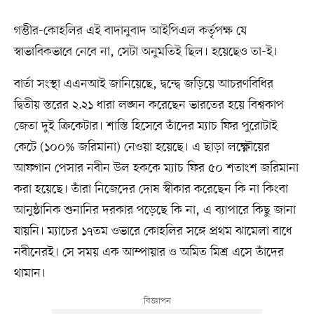
গম্ভীর-কোহলির এই বাদানুবাদ আইপিএল কর্তৃপক্ষ যে
স্বাভাবিকভাবে নেবে না, সেটা অনুমতিই ছিল। হয়েছেও তা-ই।
বার্তা সংস্থা এএনআই জানিয়েছে, দ্বন্দ্বে জড়িয়ে আচরণবিধির
দ্বিতীয় স্তরের ২.২১ ধারা লঙ্ঘন করেছেন ভারতের হয়ে বিশ্বকাপ
জেতা দুই ক্রিকেটার। শাস্তি হিসেবে তাঁদের ম্যাচ ফির পুরোটাই
কেটে (১০০% জরিমানা) নেওয়া হয়েছে। এ ছাড়া লক্ষ্ণৌয়ের
আফগান পেসার নবীন উল হককে ম্যাচ ফির ৫০ শতাংশ জরিমানা
করা হয়েছে। তাঁরা নিজেদের দোষ স্বীকার করেছেন কি না কিংবা
আনুষ্ঠানিক শুনানির দরকার পড়েছে কি না, এ ব্যাপারে কিছু জানা
যায়নি। ম্যাচের ১৭তম ওভারে কোহলির সঙ্গে প্রথম ঝামেলা বাধে
নবীনেরই। সে সময় এক আম্পায়ার ও অমিত মিশ্র এসে তাঁদের
থামান।