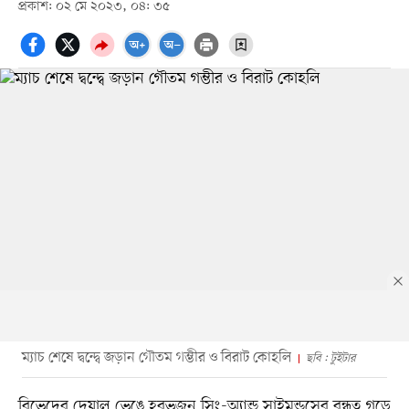
প্রকাশ: ০২ মে ২০২৩, ০৪: ৩৫
ম্যাচ শেষে দ্বন্দ্বে জড়ান গৌতম গম্ভীর ও বিরাট কোহলি
ছবি : টুইটার
বিভেদের দেয়াল ভেঙে হরভজন সিং-অ্যান্ড্রু সাইমন্ডসের বন্ধুত্ব গড়ে