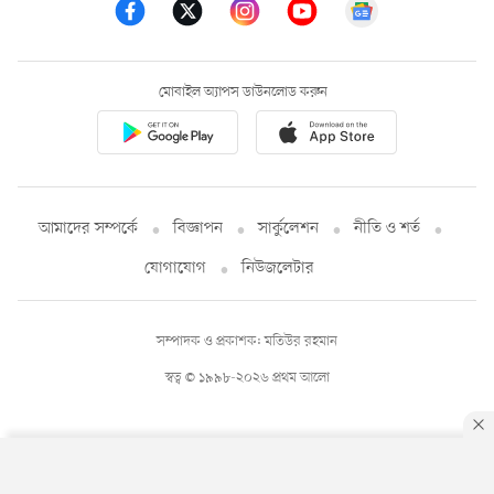
মোবাইল অ্যাপস ডাউনলোড করুন
আমাদের সম্পর্কে
বিজ্ঞাপন
সার্কুলেশন
নীতি ও শর্ত
যোগাযোগ
নিউজলেটার
সম্পাদক ও প্রকাশক: মতিউর রহমান
স্বত্ব © ১৯৯৮-২০২৬ প্রথম আলো