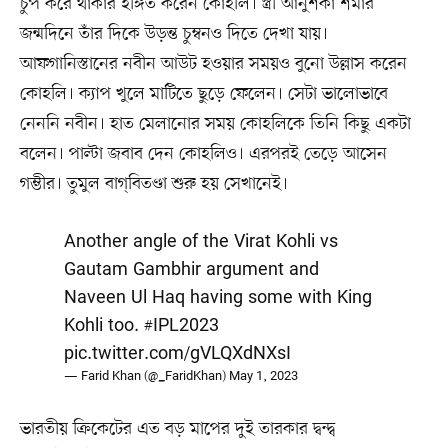
চুপ করে থাকার ইঙ্গিত করেন কোহলি। স্ত্রী আনুশকা শর্মার
জন্মদিনে তাঁর দিকে উড়ন্ত চুম্বনও দিতে দেখা যায়।
আফগানিস্তানের নবীন আউট হওয়ার সময়ও বুনো উল্লাস করেন
কোহলি। ক্যাপ খুলে মাটিতে ছুড়ে ফেলেন। সেটা ভালোভাবে
নেননি নবীন। হাত মেলানোর সময় কোহলিকে তিনি কিছু একটা
বলেন। পাল্টা জবাব দেন কোহলিও। এরপরই তেড়ে আসেন
গম্ভীর। তুমুল বাগ্‌বিতণ্ডা শুরু হয় সেখানেই।
Another angle of the Virat Kohli vs
Gautam Gambhir argument and
Naveen Ul Haq having some with King
Kohli too.
#IPL2023
pic.twitter.com/gVLQXdNXsI
— Farid Khan (@_FaridKhan)
May 1, 2023
ভারতীয় ক্রিকেটের এত বড় মাপের দুই তারকার দ্বন্দ্ব