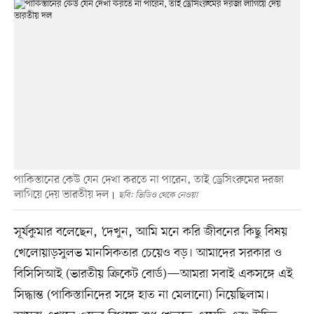
পাকিস্তানের কেউ যেন দেখা করতে না পারেন, তাই ড্রেসিংরুমের দরজা
লাগিয়ে দেয় ভারতীয় দল
ছবি: ভিডিও থেকে নেওয়া
সূর্যকুমার বলেছেন, ‘দেখুন, আমি মনে করি জীবনের কিছু বিষয়
খেলোয়াড়সুলভ মানসিকতার চেয়েও বড়। আমাদের সরকার ও
বিসিসিআই (ভারতীয় ক্রিকেট বোর্ড)—আমরা সবাই একসঙ্গে এই
সিদ্ধান্ত (পাকিস্তানিদের সঙ্গে হাত না মেলানো) নিয়েছিলাম।