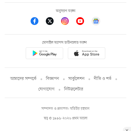
অনুসরণ করুন
মোবাইল অ্যাপস ডাউনলোড করুন
আমাদের সম্পর্কে
বিজ্ঞাপন
সার্কুলেশন
নীতি ও শর্ত
যোগাযোগ
নিউজলেটার
সম্পাদক ও প্রকাশক: মতিউর রহমান
স্বত্ব © ১৯৯৮-২০২৬ প্রথম আলো