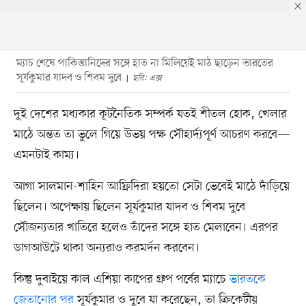
ম্যাচ শেষে পাকিস্তানিদের সঙ্গে হাত না মিলিয়েই মাঠ ছাড়েন ভারতের
সূর্যকুমার যাদব ও শিবম দুবে
ছবি: এক্স
দুই দেশের মধ্যকার কূটনৈতিক সম্পর্ক যতই শীতল হোক, খেলার
মাঠে অন্তত তা ভুলে গিয়ে উভয় পক্ষ সৌহার্দ্যপূর্ণ আচরণ করবে—
এমনটাই কাম্য।
আগা সালমান-শাহিন আফ্রিদিরা হয়তো সেটা ভেবেই মাঠে দাঁড়িয়ে
ছিলেন। অপেক্ষায় ছিলেন সূর্যকুমার যাদব ও শিবম দুবে
সৌজন্যতার খাতিরে হলেও তাঁদের সঙ্গে হাত মেলাবেন। এরপর
ডাগআউটে থাকা অন্যরাও করমর্দন করবেন।
কিন্তু দুবাইয়ে কাল এশিয়া কাপের গ্রুপ পর্বের ম্যাচে
ভারতকে
জেতানোর পর
সূর্যকুমার ও দুবে যা করেছেন, তা ক্রিকেটীয়