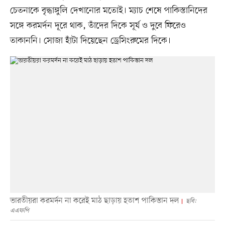
চেতনাকে বৃদ্ধাঙ্গুলি দেখানোর মতোই। ম্যাচ শেষে পাকিস্তানিদের
সঙ্গে করমর্দন দূরে থাক, তাঁদের দিকে সূর্য ও দুবে ফিরেও
তাকাননি। সোজা হাঁটা দিয়েছেন ড্রেসিংরুমের দিকে।
ভারতীয়রা করমর্দন না করেই মাঠ ছাড়ায় হতাশ পাকিস্তান দল
ছবি:
এএফপি