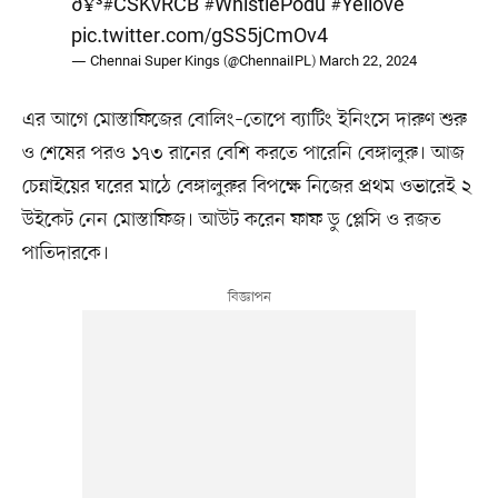
ð¥³
#CSKvRCB
#WhistlePodu
#Yellove
pic.twitter.com/gSS5jCmOv4
— Chennai Super Kings (@ChennaiIPL)
March 22, 2024
এর আগে মোস্তাফিজের বোলিং–তোপে ব্যাটিং ইনিংসে দারুণ শুরু
ও শেষের পরও ১৭৩ রানের বেশি করতে পারেনি বেঙ্গালুরু। আজ
চেন্নাইয়ের ঘরের মাঠে বেঙ্গালুরুর বিপক্ষে নিজের প্রথম ওভারেই ২
উইকেট নেন মোস্তাফিজ। আউট করেন ফাফ ডু প্লেসি ও রজত
পাতিদারকে।