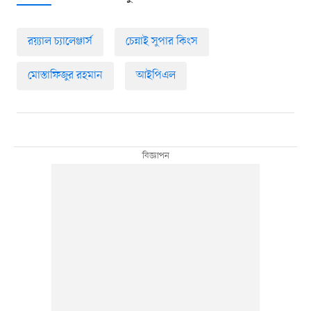
র‍য়্যাল চ্যালেঞ্জার্স
চেন্নাই সুপার কিংস
মোস্তাফিজুর রহমান
আইপিএল