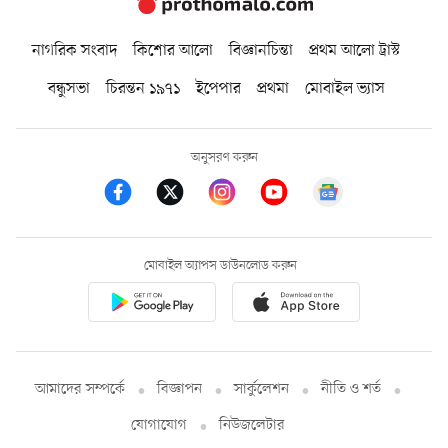
নাগরিক সংবাদ
কিশোর আলো
বিজ্ঞানচিন্তা
প্রথম আলো ট্রাস্ট
বন্ধুসভা
চিরন্তন ১৯৭১
ইপেপার
প্রথমা
মোবাইল ভ্যাস
অনুসরণ করুন
মোবাইল অ্যাপস ডাউনলোড করুন
আমাদের সম্পর্কে
বিজ্ঞাপন
সার্কুলেশন
নীতি ও শর্ত
যোগাযোগ
নিউজলেটার