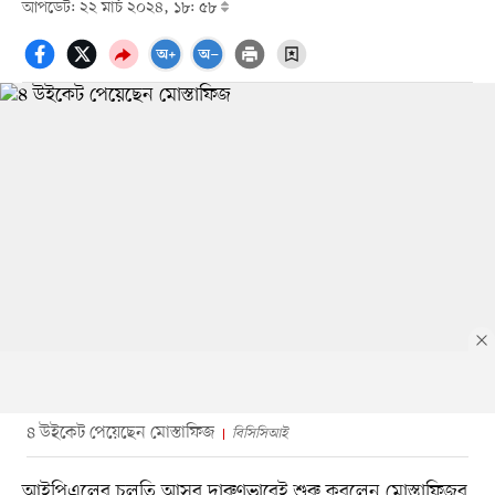
আপডেট: ২২ মার্চ ২০২৪, ১৮: ৫৮
৪ উইকেট পেয়েছেন মোস্তাফিজ
বিসিসিআই
আইপিএলের চলতি আসর দারুণভাবেই শুরু করলেন মোস্তাফিজুর