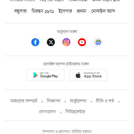
নাগরিক সংবাদ
কিশোর আলো
বিজ্ঞানচিন্তা
প্রথম আলো ট্রাস্ট
বন্ধুসভা
চিরন্তন ১৯৭১
ইপেপার
প্রথমা
মোবাইল ভ্যাস
অনুসরণ করুন
মোবাইল অ্যাপস ডাউনলোড করুন
আমাদের সম্পর্কে
বিজ্ঞাপন
সার্কুলেশন
নীতি ও শর্ত
যোগাযোগ
নিউজলেটার
সম্পাদক ও প্রকাশক: মতিউর রহমান