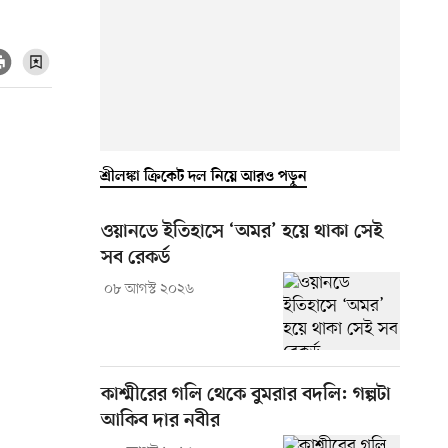
শ্রীলঙ্কা ক্রিকেট দল নিয়ে আরও পড়ুন
ওয়ানডে ইতিহাসে ‘অমর’ হয়ে থাকা সেই
সব রেকর্ড
০৮ আগস্ট ২০২৬
কাশ্মীরের গলি থেকে বুমরার বদলি: গল্পটা
আকিব দার নবীর