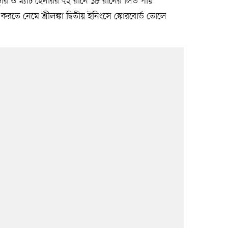
চুরি ও ম্যাট হেনরির ৭২ রানে ১৮ রানের লিড পায়
 করতে নেমে শ্রীলঙ্কা দ্বিতীয় ইনিংসে স্কোরবোর্ড তোলে