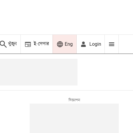
খুঁজুন
ই-পেপার
Login
Eng