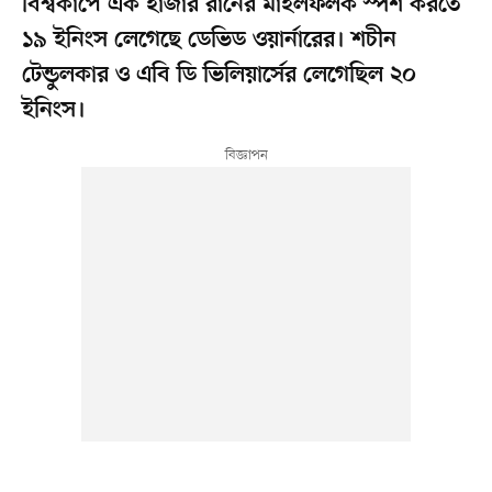
বিশ্বকাপে এক হাজার রানের মাইলফলক স্পর্শ করতে
১৯ ইনিংস লেগেছে ডেভিড ওয়ার্নারের। শচীন
টেন্ডুলকার ও এবি ডি ভিলিয়ার্সের লেগেছিল ২০
ইনিংস।