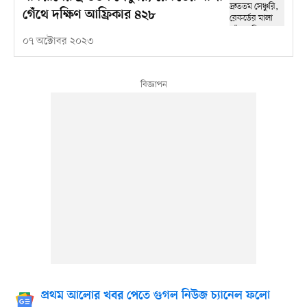
গেঁথে দক্ষিণ আফ্রিকার ৪২৮
০৭ অক্টোবর ২০২৩
প্রথম আলোর খবর পেতে গুগল নিউজ চ্যানেল ফলো