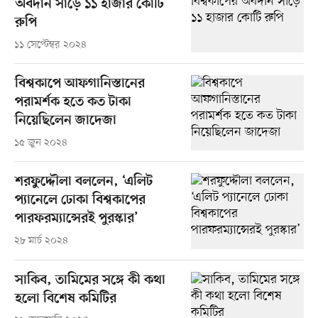
অবদান সাড়ে ১১ হাজার কোটি
রুপি
১১ সেপ্টেম্বর ২০২৪
বিশ্বকাপে আফগানিস্তানের
পরামর্শক হতে কত টাকা
নিয়েছিলেন জাদেজা
১৫ জুন ২০২৪
শরফুদ্দৌলা বললেন, ‘এলিট
প্যানেলে ঢোকা বিশ্বকাপের
পারফরম্যান্সেরই পুরস্কার’
২৮ মার্চ ২০২৪
সাকিব, তামিমের সঙ্গে কী কথা
হলো বিশেষ কমিটির