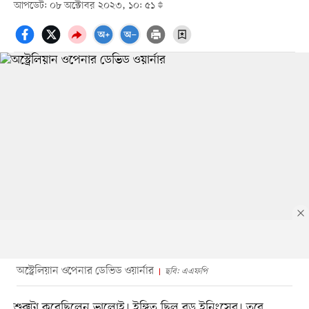
আপডেট: ০৮ অক্টোবর ২০২৩, ১০: ৫১
অস্ট্রেলিয়ান ওপেনার ডেভিড ওয়ার্নার
ছবি: এএফপি
শুরুটা করেছিলেন ভালোই। ইঙ্গিত ছিল বড় ইনিংসের। তবে