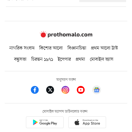
নাগরিক সংবাদ
কিশোর আলো
বিজ্ঞানচিন্তা
প্রথম আলো ট্রাস্ট
বন্ধুসভা
চিরন্তন ১৯৭১
ইপেপার
প্রথমা
মোবাইল ভ্যাস
অনুসরণ করুন
মোবাইল অ্যাপস ডাউনলোড করুন