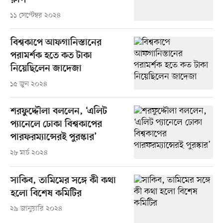
রুপি
১১ সেপ্টেম্বর ২০২৪
বিশ্বকাপে আফগানিস্তানের
পরামর্শক হতে কত টাকা
নিয়েছিলেন জাদেজা
১৫ জুন ২০২৪
শরফুদ্দৌলা বললেন, ‘এলিট
প্যানেলে ঢোকা বিশ্বকাপের
পারফরম্যান্সেরই পুরস্কার’
২৮ মার্চ ২০২৪
সাকিব, তামিমের সঙ্গে কী কথা
হলো বিশেষ কমিটির
২৯ জানুয়ারি ২০২৪