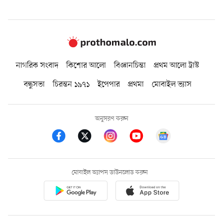
নাগরিক সংবাদ
কিশোর আলো
বিজ্ঞানচিন্তা
প্রথম আলো ট্রাস্ট
বন্ধুসভা
চিরন্তন ১৯৭১
ইপেপার
প্রথমা
মোবাইল ভ্যাস
অনুসরণ করুন
মোবাইল অ্যাপস ডাউনলোড করুন