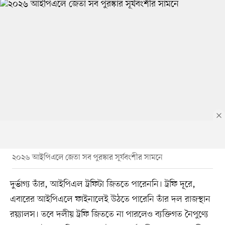
২০২৬ আইপিএলে জেতা সব পুরস্কার সূর্যবংশীর সামনে
দুর্ভাগ্য তাঁর, আইপিএল ট্রফিটা জিততে পারেননি। ট্রফি দূরে,
এবারের আইপিএলে ফাইনালেই উঠতে পারেনি তাঁর দল রাজস্থান
রয়্যালস। তবে দলীয় ট্রফি জিততে না পারলেও ব্যক্তিগত নৈপুণ্যে