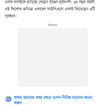
এবার সবাইকে ছাড়িয়ে গেছেন বৈভব সূর্যবংশী। ১৫ বছর বয়সী
এই কিশোর-প্রতিভা এবারের আইপিএলে একাই জিতেছেন ৫টি
পুরস্কার।
প্রথম আলোর খবর পেতে গুগল নিউজ চ্যানেল ফলো
করুন