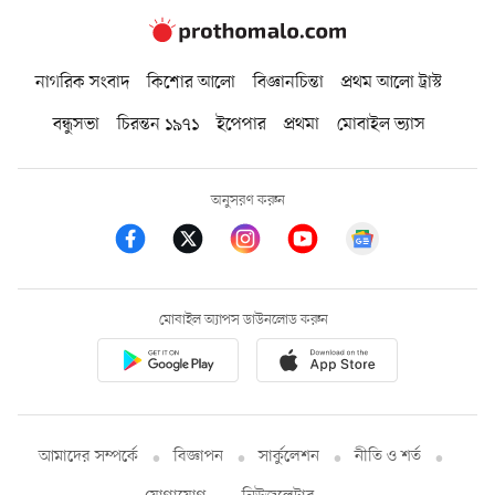
নাগরিক সংবাদ
কিশোর আলো
বিজ্ঞানচিন্তা
প্রথম আলো ট্রাস্ট
বন্ধুসভা
চিরন্তন ১৯৭১
ইপেপার
প্রথমা
মোবাইল ভ্যাস
অনুসরণ করুন
মোবাইল অ্যাপস ডাউনলোড করুন
আমাদের সম্পর্কে
বিজ্ঞাপন
সার্কুলেশন
নীতি ও শর্ত