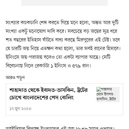
সংখ্যার কচকচানি শেষ করতে গিয়ে মনে হলো, অন্তত আর দুটি
সংখ্যা একটু মনোযোগ দাবি করে। সবচেয়ে বড় জয়ের সূত্র ধরে
শত বছরের ইতিহাস ঘাঁটতে বাধ্য করছে মিরপুরের এই টেস্ট। তবে
যে চারটি জয় নিয়ে এতক্ষণ কথা হলো, তার সবই রানের হিসাবে।
ইনিংসে জয়-পরাজয় বলেও তো একটা ব্যাপার আছে। সেটি
বিবেচনায় নিলে রেকর্ডটা ১ ইনিংস ও ৫৭৯ রান।
আরও পড়ুন
শাহাদাত থেকে ইবাদত-তাসকিন, ট্রটের
চোখে বাংলাদেশের পেস বোলিং
১৭ জুন ২০২৩
অস্ট্রেলিয়ার বিপক্ষে ইংল্যান্ডের এই জয় ১৯৩৮ সালে ওভালে।