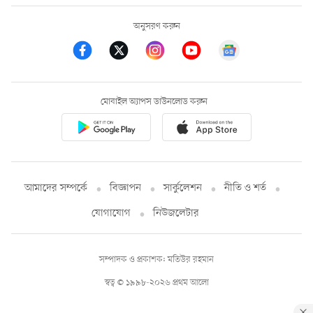
অনুসরণ করুন
মোবাইল অ্যাপস ডাউনলোড করুন
আমাদের সম্পর্কে
বিজ্ঞাপন
সার্কুলেশন
নীতি ও শর্ত
যোগাযোগ
নিউজলেটার
সম্পাদক ও প্রকাশক: মতিউর রহমান
স্বত্ব © ১৯৯৮-২০২৬ প্রথম আলো