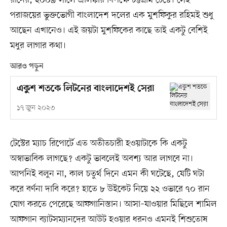
রানের, ২০০৯ সালে শ্রীলঙ্কার বিপক্ষে চট্টগ্রাম টেস্টে। সেই
পরাজয়ের ভুক্তভোগী বাংলাদেশ দলের এক মুশফিকুর রহিমই শুধু
আছেন এখানেও। এই জয়টা মুশফিকের কাছে তাই একটু বেশিই
মধুর লাগার কথা।
আরও পড়ুন
একুশ শতকে লিটনের বাংলাদেশই সেরা
১৭ জুন ২০২৩
টেস্টের ম্যাচ রিপোর্টে এত অতীতচারী হওয়াটাকে কি একটু
অস্বাভাবিক লাগছে? একটু ভাবলেই অবশ্য আর লাগবে না।
আপনিই বলুন না, কাল চতুর্থ দিনে এমন কী ঘটেছে, যেটি ঘটা
করে বর্ণনা দাবি করে? হাতে ৮ উইকেট নিয়ে ২২ ওভারে ৭০ রান
যোগ করতে পেরেছে আফগানিস্তান। আসা–যাওয়ার মিছিলে শামিল
আফগান ব্যাটসম্যানদের আউট হওয়ার ধরনও এমনই শিশুতোষ