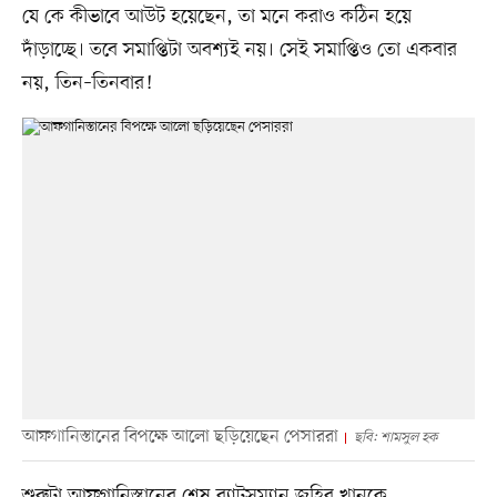
যে কে কীভাবে আউট হয়েছেন, তা মনে করাও কঠিন হয়ে
দাঁড়াচ্ছে। তবে সমাপ্তিটা অবশ্যই নয়। সেই সমাপ্তিও তো একবার
নয়, তিন–তিনবার!
আফগানিস্তানের বিপক্ষে আলো ছড়িয়েছেন পেসাররা
ছবি: শামসুল হক
শুরুটা আফগানিস্তানের শেষ ব্যাটসম্যান জহির খানকে