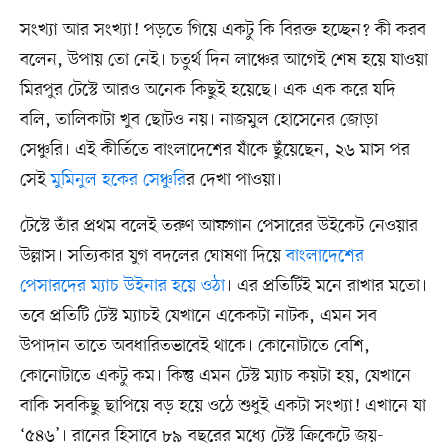
সংখ্যা আর সংখ্যা! পড়তে গিয়ে একটু কি বিরক্ত হচ্ছেন? কী করব
বলেন, উপায় তো নেই। চতুর্থ দিন লাঞ্চের আগেই শেষ হয়ে যাওয়া
মিরপুর টেস্টে আরও অনেক কিছুই হয়েছে। এক এক করে যদি
বলি, তালিকাটা খুব ছোটও নয়। নাজমুল হোসেনের জোড়া
সেঞ্চুরি। এই কীর্তিতে বাংলাদেশের যাঁকে ছুঁয়েছেন, ২৬ মাস পর
সেই
মুমিনুল হকের সেঞ্চুরি
র দেখা পাওয়া।
টেস্টে তাঁর প্রথম বলেই তরুণ আফগান পেসারের উইকেট নেওয়ার
উল্লাস। সত্যিকার যুগ বদলের ঘোষণা দিয়ে
বাংলাদেশের
পেসারদের ম্যাচ উইনার হয়ে ওঠা
। এর প্রতিটিই মনে রাখার মতো।
তবে প্রতিটি টেস্ট ম্যাচই যেখানে একেকটা নাটক, এমন সব
উপাদান তাতে অবধারিতভাবেই থাকে। কোনোটাতে বেশি,
কোনোটাতে একটু কম। কিন্তু এমন টেস্ট ম্যাচ কয়টা হয়, যেখানে
বাকি সবকিছু ছাপিয়ে বড় হয়ে ওঠে শুধুই একটা সংখ্যা! এখানে যা
‘৫৪৬’। রানের হিসাবে ৮৯ বছরের মধ্যে টেস্ট ক্রিকেটে জয়-