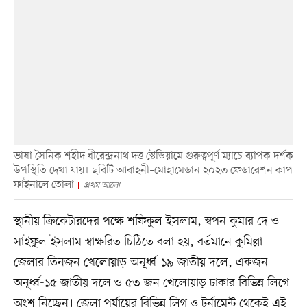
ভাষা সৈনিক শহীদ ধীরেন্দ্রনাথ দত্ত স্টেডিয়ামে গুরুত্বপূর্ণ ম্যাচে ব্যাপক দর্শক
উপস্থিতি দেখা যায়। ছবিটি আবাহনী–মোহামেডান ২০২৩ ফেডারেশন কাপ
ফাইনালে তোলা
প্রথম আলো
স্থানীয় ক্রিকেটারদের পক্ষে শফিকুল ইসলাম, স্বপন কুমার দে ও
সাইফুল ইসলাম স্বাক্ষরিত চিঠিতে বলা হয়, বর্তমানে কুমিল্লা
জেলার তিনজন খেলোয়াড় অনূর্ধ্ব-১৯ জাতীয় দলে, একজন
অনূর্ধ্ব-১৫ জাতীয় দলে ও ৫৩ জন খেলোয়াড় ঢাকার বিভিন্ন লিগে
অংশ নিচ্ছেন। জেলা পর্যায়ের বিভিন্ন লিগ ও টুর্নামেন্ট থেকেই এই