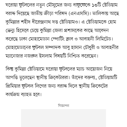
ঘরোয়া ফুটবলের নতুন মৌসুমের জন্য বাফুফেকে ১৩টি স্টেডিয়াম
বরাদ্দ দিয়েছে জাতীয় ক্রীড়া পরিষদ (এনএসসি)। তালিকায় আছে
কুমিল্লার শহীদ ধীরেন্দ্রনাথ দত্ত স্টেডিয়ামও। এ স্টেডিয়ামকে হোম
ভেন্যু হিসেবে চেয়ে কুমিল্লা জেলা প্রশাসকের কাছে আবেদন
করেছে ঢাকা মোহামেডান স্পোর্টিং ক্লাব ও আবাহনী লিমিটেড।
মোহামেডানের ফুটবল সম্পাদক আবু হাসান চৌধুরী ও আবাহনীর
ম্যানেজার নজরুল ইসলাম বিষয়টি নিশ্চিত করেছেন।
কিন্তু কুমিল্লা স্টেডিয়ামে ঘরোয়া ফুটবলের ম্যাচ আয়োজন নিয়ে
আপত্তি তুলেছেন স্থানীয় ক্রিকেটাররা। তাঁদের বক্তব্য, স্টেডিয়ামটি
প্রিমিয়ার ফুটবল লিগের জন্য বরাদ্দ দিলে স্থানীয় ক্রিকেটের
কার্যক্রম ব্যাহত হবে।