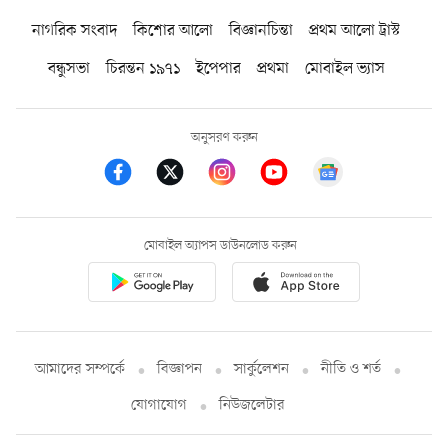
নাগরিক সংবাদ
কিশোর আলো
বিজ্ঞানচিন্তা
প্রথম আলো ট্রাস্ট
বন্ধুসভা
চিরন্তন ১৯৭১
ইপেপার
প্রথমা
মোবাইল ভ্যাস
অনুসরণ করুন
মোবাইল অ্যাপস ডাউনলোড করুন
আমাদের সম্পর্কে
বিজ্ঞাপন
সার্কুলেশন
নীতি ও শর্ত
যোগাযোগ
নিউজলেটার