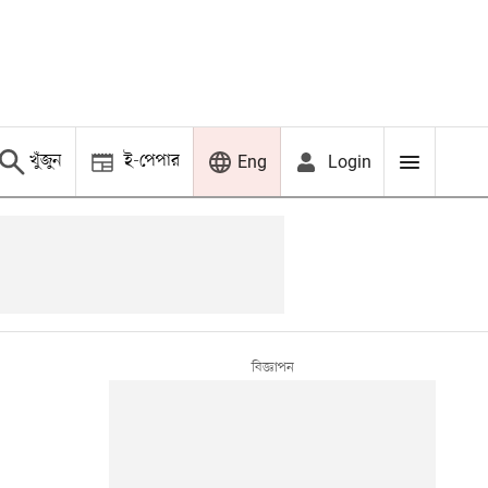
খুঁজুন
ই-পেপার
Login
Eng