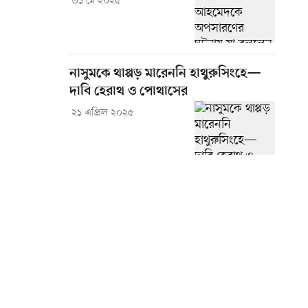
৩১ মে ২০২৫
নাসুমকে থাপ্পড় মারেননি হাথুরুসিংহে—
দাবি হেরাথ ও পোথাসের
২১ এপ্রিল ২০২৫