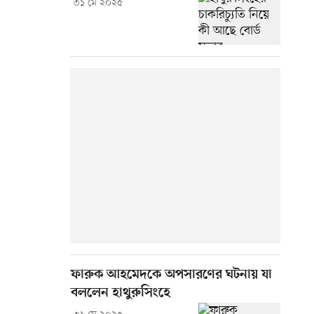
৩১ মে ২০২৫
ফারুক আহমেদকে অপসারণের ঘটনায় যা
বললেন হাথুরুসিংহে