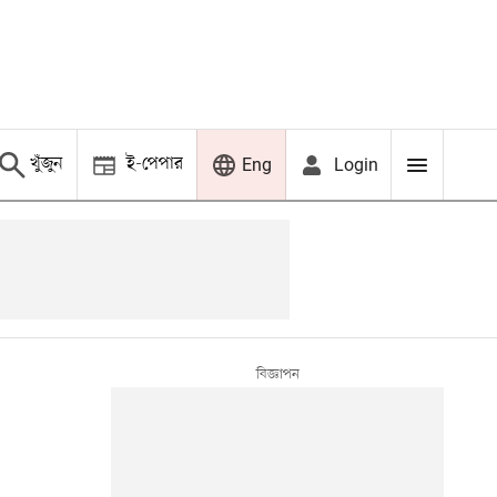
খুঁজুন
ই-পেপার
Login
Eng