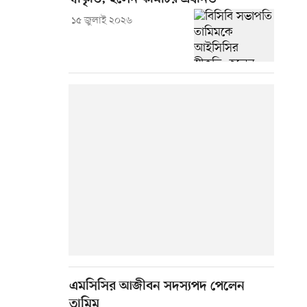
১৫ জুলাই ২০২৬
এমসিসির আজীবন সদস্যপদ পেলেন
তামিম