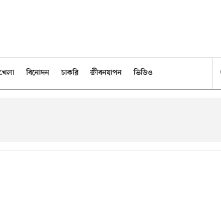
খেলা
বিনোদন
চাকরি
জীবনযাপন
ভিডিও