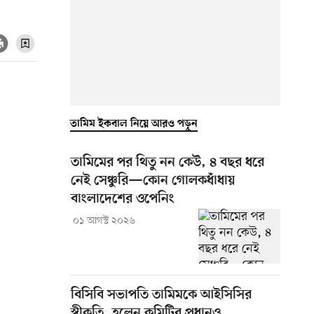
তামিম ইকবাল নিয়ে আরও পড়ুন
তামিমের পর থিতু নন কেউ, ৪ বছর ধরে
নেই সেঞ্চুরি—কোন গোলকধাঁধায়
বাংলাদেশের ওপেনিং
০১ আগস্ট ২০২৬
বিসিবি সভাপতি তামিমকে আইসিসির
স্বীকৃতি, হলেন কমিটির প্রধানও