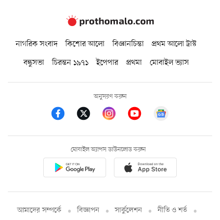
নাগরিক সংবাদ
কিশোর আলো
বিজ্ঞানচিন্তা
প্রথম আলো ট্রাস্ট
বন্ধুসভা
চিরন্তন ১৯৭১
ইপেপার
প্রথমা
মোবাইল ভ্যাস
অনুসরণ করুন
মোবাইল অ্যাপস ডাউনলোড করুন
আমাদের সম্পর্কে
বিজ্ঞাপন
সার্কুলেশন
নীতি ও শর্ত