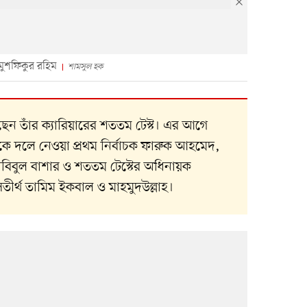
মুশফিকুর রহিম
শামসুল হক
ন তাঁর ক্যারিয়ারের শততম টেস্ট। এর আগে
কে দলে নেওয়া প্রথম নির্বাচক ফারুক আহমেদ,
াবিবুল বাশার ও শততম টেস্টের অধিনায়ক
ীর্থ তামিম ইকবাল ও মাহমুদউল্লাহ।