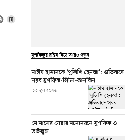
মুশফিকুর রহিম নিয়ে আরও পড়ুন
নাঈম হাসানকে ‘পুলিশি হেনস্তা’: প্রতিবাদে
সরব মুশফিক-লিটন-তাসকিন
১৩ জুন ২০২৬
মে মাসের সেরার মনোনয়নে মুশফিক ও
তাইজুল