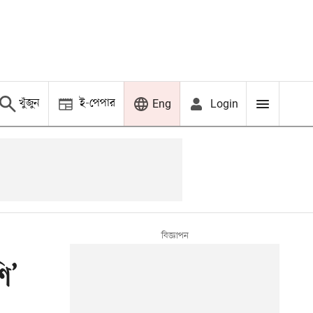
খুঁজুন
ই-পেপার
Login
Eng
ি’