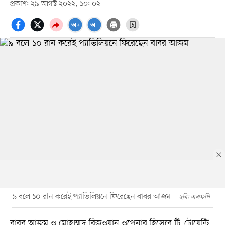
প্রকাশ: ২৯ আগস্ট ২০২২, ১০: ০২
৯ বলে ১০ রান করেই প্যাভিলিয়নে ফিরেছেন বাবর আজম
ছবি: এএফপি
বারব আজম ও মোহাম্মদ রিজওয়ান ওপেনার হিসেবে টি–টোয়েন্টি