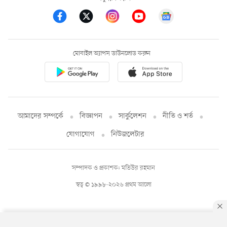
মোবাইল অ্যাপস ডাউনলোড করুন
আমাদের সম্পর্কে
বিজ্ঞাপন
সার্কুলেশন
নীতি ও শর্ত
যোগাযোগ
নিউজলেটার
সম্পাদক ও প্রকাশক: মতিউর রহমান
স্বত্ব © ১৯৯৮-২০২৬ প্রথম আলো