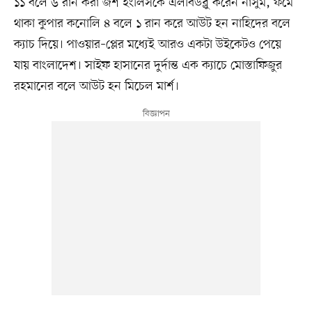
১১ বলে ৬ রান করা জশ ইংলিসকে এলবিডব্লু করেন নাসুম, ফর্মে
থাকা কুপার কনোলি ৪ বলে ১ রান করে আউট হন নাহিদের বলে
ক্যাচ দিয়ে। পাওয়ার–প্লের মধ্যেই আরও একটা উইকেটও পেয়ে
যায় বাংলাদেশ। সাইফ হাসানের দুর্দান্ত এক ক্যাচে মোস্তাফিজুর
রহমানের বলে আউট হন মিচেল মার্শ।