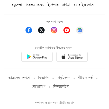
বন্ধুসভা
চিরন্তন ১৯৭১
ইপেপার
প্রথমা
মোবাইল ভ্যাস
অনুসরণ করুন
মোবাইল অ্যাপস ডাউনলোড করুন
আমাদের সম্পর্কে
বিজ্ঞাপন
সার্কুলেশন
নীতি ও শর্ত
যোগাযোগ
নিউজলেটার
সম্পাদক ও প্রকাশক: মতিউর রহমান