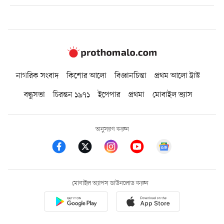
নাগরিক সংবাদ
কিশোর আলো
বিজ্ঞানচিন্তা
প্রথম আলো ট্রাস্ট
বন্ধুসভা
চিরন্তন ১৯৭১
ইপেপার
প্রথমা
মোবাইল ভ্যাস
অনুসরণ করুন
মোবাইল অ্যাপস ডাউনলোড করুন