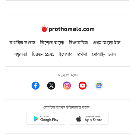
নাগরিক সংবাদ
কিশোর আলো
বিজ্ঞানচিন্তা
প্রথম আলো ট্রাস্ট
বন্ধুসভা
চিরন্তন ১৯৭১
ইপেপার
প্রথমা
মোবাইল ভ্যাস
অনুসরণ করুন
মোবাইল অ্যাপস ডাউনলোড করুন