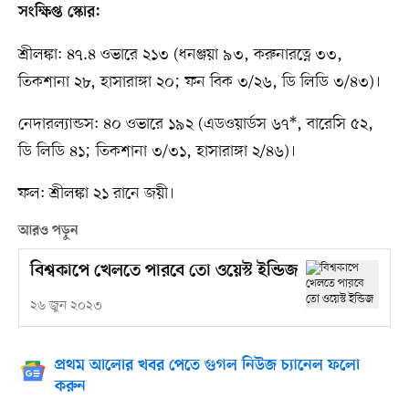
সংক্ষিপ্ত স্কোর:
শ্রীলঙ্কা: ৪৭.৪ ওভারে ২১৩ (ধনঞ্জয়া ৯৩, করুনারত্নে ৩৩,
তিকশানা ২৮, হাসারাঙ্গা ২০; ফন বিক ৩/২৬, ডি লিডি ৩/৪৩)।
নেদারল্যান্ডস: ৪০ ওভারে ১৯২ (এডওয়ার্ডস ৬৭*, বারেসি ৫২,
ডি লিডি ৪১; তিকশানা ৩/৩১, হাসারাঙ্গা ২/৪৬)।
ফল: শ্রীলঙ্কা ২১ রানে জয়ী।
আরও পড়ুন
বিশ্বকাপে খেলতে পারবে তো ওয়েস্ট ইন্ডিজ
২৬ জুন ২০২৩
প্রথম আলোর খবর পেতে গুগল নিউজ চ্যানেল ফলো
করুন