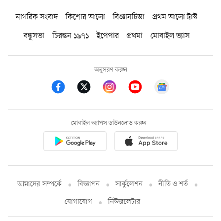
নাগরিক সংবাদ
কিশোর আলো
বিজ্ঞানচিন্তা
প্রথম আলো ট্রাস্ট
বন্ধুসভা
চিরন্তন ১৯৭১
ইপেপার
প্রথমা
মোবাইল ভ্যাস
অনুসরণ করুন
মোবাইল অ্যাপস ডাউনলোড করুন
আমাদের সম্পর্কে
বিজ্ঞাপন
সার্কুলেশন
নীতি ও শর্ত
যোগাযোগ
নিউজলেটার