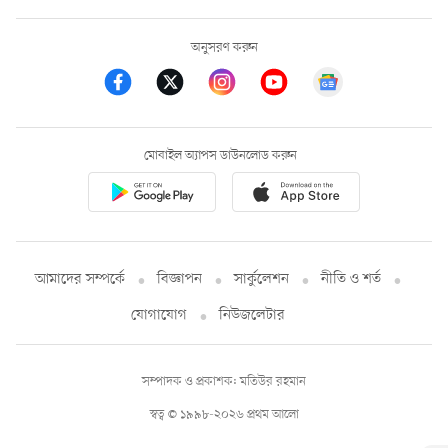
অনুসরণ করুন
মোবাইল অ্যাপস ডাউনলোড করুন
আমাদের সম্পর্কে
বিজ্ঞাপন
সার্কুলেশন
নীতি ও শর্ত
যোগাযোগ
নিউজলেটার
সম্পাদক ও প্রকাশক: মতিউর রহমান
স্বত্ব © ১৯৯৮-২০২৬ প্রথম আলো