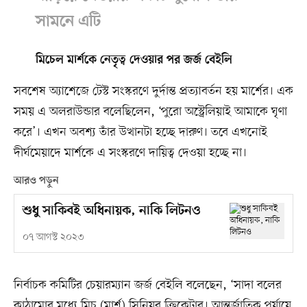
সামনে এটি
মিচেল মার্শকে নেতৃত্ব দেওয়ার পর জর্জ বেইলি
সবশেষ অ্যাশেজে টেস্ট সংস্করণে দুর্দান্ত প্রত্যাবর্তন হয় মার্শের। এক
সময় এ অলরাউন্ডার বলেছিলেন, ‘পুরো অস্ট্রেলিয়াই আমাকে ঘৃণা
করে’। এখন অবশ্য তাঁর উত্থানটা হচ্ছে দারুণ। তবে এখনোই
দীর্ঘমেয়াদে মার্শকে এ সংস্করণে দায়িত্ব দেওয়া হচ্ছে না।
আরও পড়ুন
শুধু সাকিবই অধিনায়ক, নাকি লিটনও
০৭ আগস্ট ২০২৩
নির্বাচক কমিটির চেয়ারম্যান জর্জ বেইলি বলেছেন, ‘সাদা বলের
কাঠামোর মধ্যে মিচ (মার্শ) সিনিয়র ক্রিকেটার। আন্তর্জাতিক পর্যায়ে