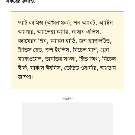
সফরের জন্যও)
প্যাট কামিন্স (অধিনায়ক), শন অ্যাবট, অ্যাস্টন
অ্যাগার, অ্যালেক্স ক্যারি, নাথান এলিস,
ক্যামেরন গ্রিন, অ্যারন হার্ডি, জশ হ্যাজলউড,
ট্রাভিস হেড, জশ ইংলিস, মিচেল মার্শ, গ্লেন
ম্যাক্সওয়েল, তানভির সাঙ্ঘা, স্টিভ স্মিথ, মিচেল
স্টার্ক, মার্কাস স্টয়নিস, ডেভিড ওয়ার্নার, অ্যাডাম
জাম্পা।