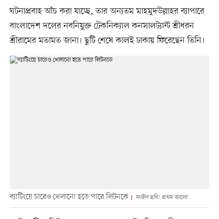
ঘটনাপ্রবাহ আঁচ করা যাচ্ছে, তার অন্যতম মাহমুদউল্লাহর ব্যাপারে
বাংলাদেশ দলের নবনিযুক্ত টেকনিক্যাল কনসালট্যান্ট শ্রীধরন
শ্রীরামের মতামত জানা। ছুটি শেষে কালই ঢাকায় ফিরেছেন তিনি।
ব্যাটিংয়ে চারেও খেলানো হতে পারে লিটনকে
ফাইল ছবি: প্রথম আলো