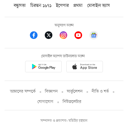
বন্ধুসভা
চিরন্তন ১৯৭১
ইপেপার
প্রথমা
মোবাইল ভ্যাস
অনুসরণ করুন
মোবাইল অ্যাপস ডাউনলোড করুন
আমাদের সম্পর্কে
বিজ্ঞাপন
সার্কুলেশন
নীতি ও শর্ত
যোগাযোগ
নিউজলেটার
সম্পাদক ও প্রকাশক: মতিউর রহমান