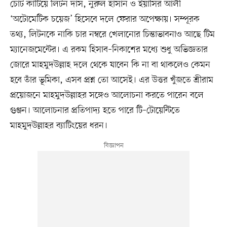
চোট কাটিয়ে লিটন দাস, নুরুল হাসান ও ইয়াসির আলী
‘অটোমেটিক চয়েজ’ হিসেবে দলে ফেরার অপেক্ষায়। সম্পূরক
তথ্য, লিটনকে নাকি চার নম্বরে খেলানোর চিন্তাভাবনাও আছে টিম
ম্যানেজমেন্টের। এ রকম হিসাব–নিকাশের মধ্যে শুধু অভিজ্ঞতার
জোরে মাহমুদউল্লাহ দলে থেকে যাবেন কি না বা থাকলেও কেমন
হবে তাঁর ভূমিকা, এসব প্রশ্ন তো আসেই। এর উত্তর খুঁজতে শ্রীরাম
প্রয়োজনে মাহমুদউল্লাহর সঙ্গেও আলোচনা করতে পারেন বলে
গুঞ্জন। আলোচনার প্রতিপাদ্য হতে পারে টি–টোয়েন্টিতে
মাহমুদউল্লাহর ব্যাটিংয়ের ধরন।