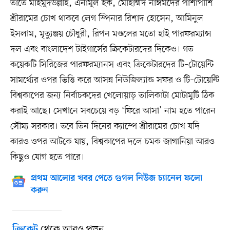
তাতে মাহমুদউল্লাহ, এনামুল হক, মোহাম্মদ নাঈমদের পাশাপাশি
শ্রীরামের চোখ থাকবে লেগ স্পিনার রিশাদ হোসেন, আমিনুল
ইসলাম, মৃত্যুঞ্জয় চৌধুরী, রিপন মণ্ডলের মতো হাই পারফরম্যান্স
দল এবং বাংলাদেশ টাইগার্সের ক্রিকেটারদের দিকেও। গত
কয়েকটি সিরিজের পারফরম্যানস এবং ক্রিকেটারদের টি–টোয়েন্টি
সামর্থ্যের ওপর ভিত্তি করে আসন্ন নিউজিল্যান্ড সফর ও টি–টোয়েন্টি
বিশ্বকাপের জন্য নির্বাচকদের খেলোয়াড় তালিকাটা মোটামুটি ঠিক
করাই আছে। সেখানে সবচেয়ে বড় ‘ফিরে আসা’ নাম হতে পারেন
সৌম্য সরকার। তবে তিন দিনের ক্যাম্পে শ্রীরামের চোখ যদি
কারও ওপর আটকে যায়, বিশ্বকাপের দলে চমক জাগানিয়া আরও
কিছুও যোগ হতে পারে।
প্রথম আলোর খবর পেতে গুগল নিউজ চ্যানেল ফলো
করুন
থেকে আরও পড়ুন
ক্রিকেট