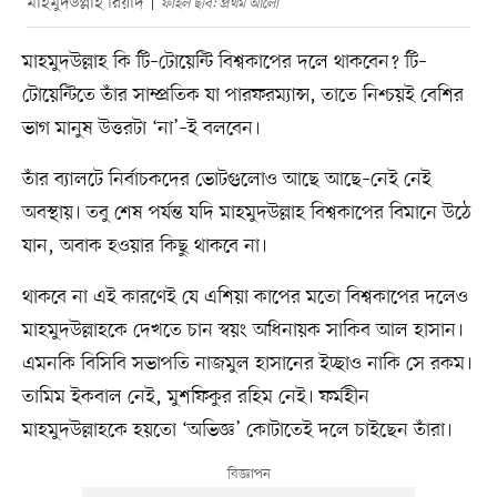
মাহমুদউল্লাহ রিয়াদ
ফাইল ছবি: প্রথম আলো
মাহমুদউল্লাহ কি টি–টোয়েন্টি বিশ্বকাপের দলে থাকবেন? টি–
টোয়েন্টিতে তাঁর সাম্প্রতিক যা পারফরম্যান্স, তাতে নিশ্চয়ই বেশির
ভাগ মানুষ উত্তরটা ‘না’–ই বলবেন।
তাঁর ব্যালটে নির্বাচকদের ভোটগুলোও আছে আছে–নেই নেই
অবস্থায়। তবু শেষ পর্যন্ত যদি মাহমুদউল্লাহ বিশ্বকাপের বিমানে উঠে
যান, অবাক হওয়ার কিছু থাকবে না।
থাকবে না এই কারণেই যে এশিয়া কাপের মতো বিশ্বকাপের দলেও
মাহমুদউল্লাহকে দেখতে চান স্বয়ং অধিনায়ক সাকিব আল হাসান।
এমনকি বিসিবি সভাপতি নাজমুল হাসানের ইচ্ছাও নাকি সে রকম।
তামিম ইকবাল নেই, মুশফিকুর রহিম নেই। ফর্মহীন
মাহমুদউল্লাহকে হয়তো ‘অভিজ্ঞ’ কোটাতেই দলে চাইছেন তাঁরা।