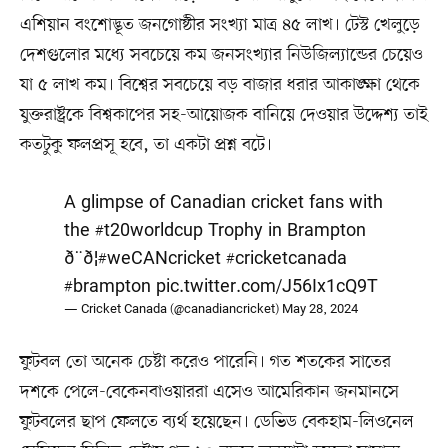
এশিয়ান বংশোদ্ভূত জনগোষ্ঠীর সংখ্যা মাত্র ৪৫ লাখ। টেস্ট খেলুড়ে
দেশগুলোর মধ্যে সবচেয়ে কম জনসংখ্যার নিউজিল্যান্ডের চেয়েও
যা ৫ লাখ কম। বিশ্বের সবচেয়ে বড় বাজার ধরার আকাঙ্ক্ষা থেকে
যুক্তরাষ্ট্রকে বিশ্বকাপের সহ-আয়োজক বানিয়ে দেওয়ার উদ্দেশ্য তাই
কতটুকু ফলপ্রসূ হবে, তা একটা প্রশ্ন বটে।
A glimpse of Canadian cricket fans with
the
#t20worldcup
Trophy in Brampton
ð¨ð¦
#weCANcricket
#cricketcanada
#brampton
pic.twitter.com/J56Ix1cQ9T
— Cricket Canada (@canadiancricket)
May 28, 2024
ফুটবল তো অনেক চেষ্টা করেও পারেনি। গত শতকের সাতের
দশকে পেলে-বেকেনবাওয়াররা এসেও আমেরিকান জনমানসে
ফুটবলের ছাপ ফেলতে ব্যর্থ হয়েছেন। ডেভিড বেকহাম-লিওনেল