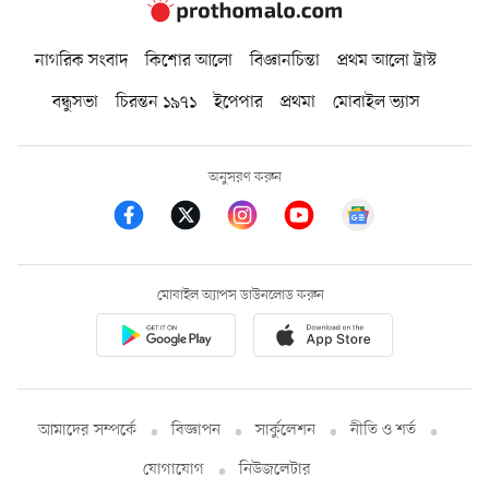
নাগরিক সংবাদ
কিশোর আলো
বিজ্ঞানচিন্তা
প্রথম আলো ট্রাস্ট
বন্ধুসভা
চিরন্তন ১৯৭১
ইপেপার
প্রথমা
মোবাইল ভ্যাস
অনুসরণ করুন
মোবাইল অ্যাপস ডাউনলোড করুন
আমাদের সম্পর্কে
বিজ্ঞাপন
সার্কুলেশন
নীতি ও শর্ত
যোগাযোগ
নিউজলেটার