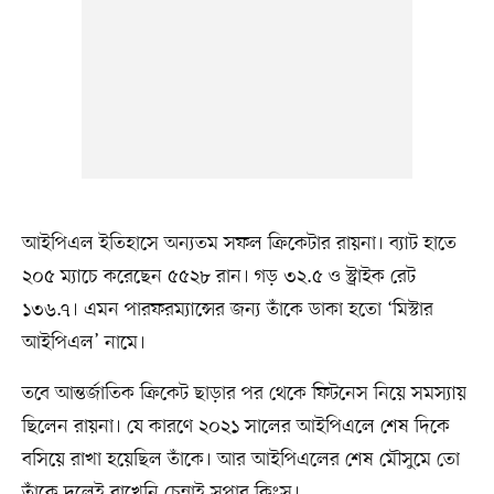
আইপিএল ইতিহাসে অন্যতম সফল ক্রিকেটার রায়না। ব্যাট হাতে
২০৫ ম্যাচে করেছেন ৫৫২৮ রান। গড় ৩২.৫ ও স্ট্রাইক রেট
১৩৬.৭। এমন পারফরম্যান্সের জন্য তাঁকে ডাকা হতো ‘মিস্টার
আইপিএল’ নামে।
তবে আন্তর্জাতিক ক্রিকেট ছাড়ার পর থেকে ফিটনেস নিয়ে সমস্যায়
ছিলেন রায়না। যে কারণে ২০২১ সালের আইপিএলে শেষ দিকে
বসিয়ে রাখা হয়েছিল তাঁকে। আর আইপিএলের শেষ মৌসুমে তো
তাঁকে দলেই রাখেনি চেন্নাই সুপার কিংস।