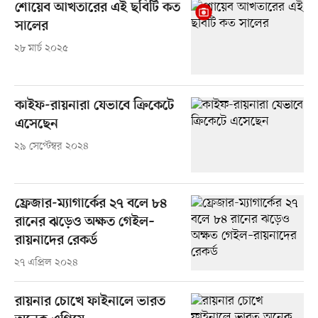
শোয়েব আখতারের এই ছবিটি কত
সালের
২৮ মার্চ ২০২৫
কাইফ-রায়নারা যেভাবে ক্রিকেটে
এসেছেন
২৯ সেপ্টেম্বর ২০২৪
ফ্রেজার-ম্যাগার্কের ২৭ বলে ৮৪
রানের ঝড়েও অক্ষত গেইল–
রায়নাদের রেকর্ড
২৭ এপ্রিল ২০২৪
রায়নার চোখে ফাইনালে ভারত