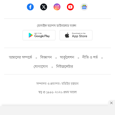
মোবাইল অ্যাপস ডাউনলোড করুন
আমাদের সম্পর্কে
বিজ্ঞাপন
সার্কুলেশন
নীতি ও শর্ত
যোগাযোগ
নিউজলেটার
সম্পাদক ও প্রকাশক: মতিউর রহমান
স্বত্ব © ১৯৯৮-২০২৬ প্রথম আলো