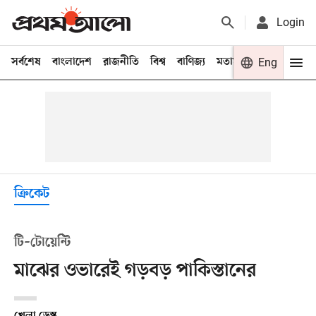
Login
সর্বশেষ
বাংলাদেশ
রাজনীতি
বিশ্ব
বাণিজ্য
মতামত
খেলা
Eng
বিনো
ক্রিকেট
টি–টোয়েন্টি
মাঝের ওভারেই গড়বড় পাকিস্তানের
খেলা ডেস্ক