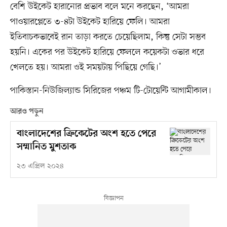
বেশি উইকেট হারানোর প্রভাব বলে মনে করছেন, ‘আমরা
পাওয়ারপ্লেতে ৩-৪টা উইকেট হারিয়ে ফেলি। আমরা
ইতিবাচকভাবেই রান তাড়া করতে চেয়েছিলাম, কিন্তু সেটা সম্ভব
হয়নি। একের পর উইকেট হারিয়ে ফেললে কয়েকটা ওভার ধরে
খেলতে হয়। আমরা ওই সময়টায় পিছিয়ে গেছি।’
পাকিস্তান-নিউজিল্যান্ড সিরিজের পঞ্চম টি-টোয়েন্টি আগামীকাল।
আরও পড়ুন
বাংলাদেশের ক্রিকেটের অংশ হতে পেরে
সম্মানিত মুশতাক
২৩ এপ্রিল ২০২৪