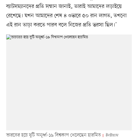
ব্যাটসম্যানদের প্রতি সম্মান জানাই, তারাই আমাদের লড়াইয়ে
রেখেছে। যখন আমাদের শেষ ৪ ওভারে ৫০ রান লাগত, তখনো
এই রান তাড়া করতে পারব বলে নিজের প্রতি ভরসা ছিল।’
ভারতের হয়ে দুটি অনূর্ধ্ব–১৯ বিশ্বকাপ খেলেছেন হারমিত
ইনস্টাগ্রাম