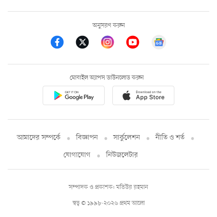
অনুসরণ করুন
মোবাইল অ্যাপস ডাউনলোড করুন
আমাদের সম্পর্কে
বিজ্ঞাপন
সার্কুলেশন
নীতি ও শর্ত
যোগাযোগ
নিউজলেটার
সম্পাদক ও প্রকাশক: মতিউর রহমান
স্বত্ব © ১৯৯৮-২০২৬ প্রথম আলো