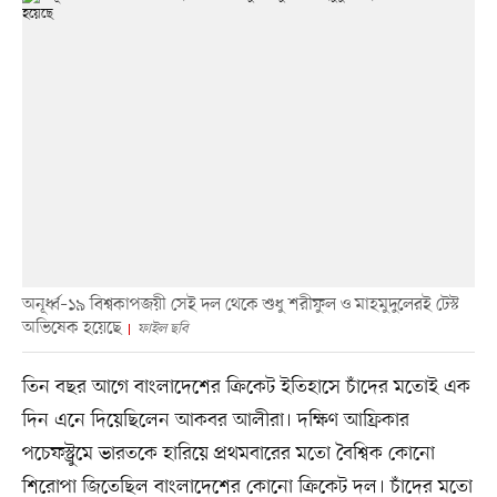
অনূর্ধ্ব–১৯ বিশ্বকাপজয়ী সেই দল থেকে শুধু শরীফুল ও মাহমুদুলেরই টেস্ট
অভিষেক হয়েছে
ফাইল ছবি
তিন বছর আগে বাংলাদেশের ক্রিকেট ইতিহাসে চাঁদের মতোই এক
দিন এনে দিয়েছিলেন আকবর আলীরা। দক্ষিণ আফ্রিকার
পচেফস্ট্রুমে ভারতকে হারিয়ে প্রথমবারের মতো বৈশ্বিক কোনো
শিরোপা জিতেছিল বাংলাদেশের কোনো ক্রিকেট দল। চাঁদের মতো