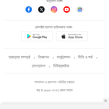
অনুসরণ করুন
মোবাইল অ্যাপস ডাউনলোড করুন
আমাদের সম্পর্কে
বিজ্ঞাপন
সার্কুলেশন
নীতি ও শর্ত
যোগাযোগ
নিউজলেটার
সম্পাদক ও প্রকাশক: মতিউর রহমান
স্বত্ব © ১৯৯৮-২০২৬ প্রথম আলো