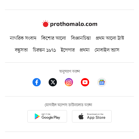
নাগরিক সংবাদ
কিশোর আলো
বিজ্ঞানচিন্তা
প্রথম আলো ট্রাস্ট
বন্ধুসভা
চিরন্তন ১৯৭১
ইপেপার
প্রথমা
মোবাইল ভ্যাস
অনুসরণ করুন
মোবাইল অ্যাপস ডাউনলোড করুন