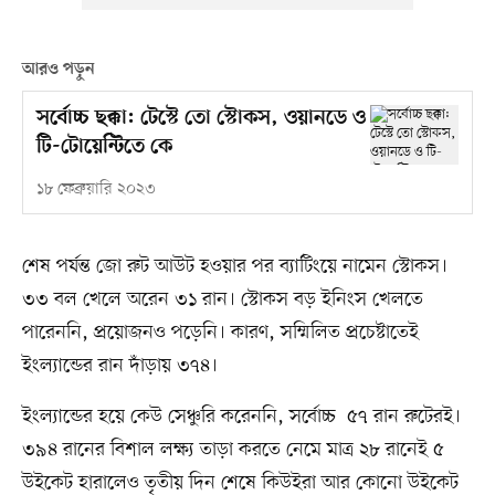
আরও পড়ুন
সর্বোচ্চ ছক্কা: টেস্টে তো স্টোকস, ওয়ানডে ও
টি-টোয়েন্টিতে কে
১৮ ফেব্রুয়ারি ২০২৩
শেষ পর্যন্ত জো রুট আউট হওয়ার পর ব্যাটিংয়ে নামেন স্টোকস।
৩৩ বল খেলে অরেন ৩১ রান। স্টোকস বড় ইনিংস খেলতে
পারেননি, প্রয়োজনও পড়েনি। কারণ, সম্মিলিত প্রচেষ্টাতেই
ইংল্যান্ডের রান দাঁড়ায় ৩৭৪।
ইংল্যান্ডের হয়ে কেউ সেঞ্চুরি করেননি, সর্বোচ্চ ৫৭ রান রুটেরই।
৩৯৪ রানের বিশাল লক্ষ্য তাড়া করতে নেমে মাত্র ২৮ রানেই ৫
উইকেট হারালেও তৃতীয় দিন শেষে কিউইরা আর কোনো উইকেট