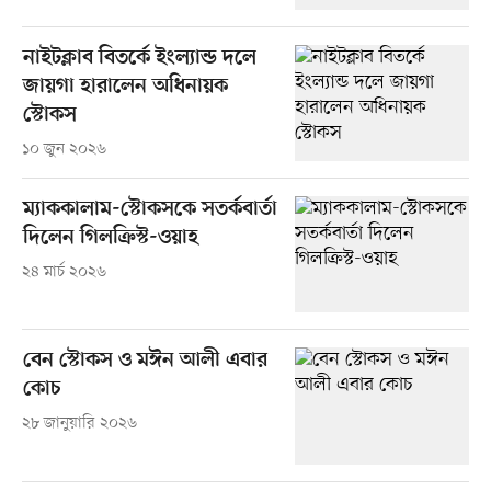
নাইটক্লাব বিতর্কে ইংল্যান্ড দলে
জায়গা হারালেন অধিনায়ক
স্টোকস
১০ জুন ২০২৬
ম্যাককালাম-স্টোকসকে সতর্কবার্তা
দিলেন গিলক্রিস্ট-ওয়াহ
২৪ মার্চ ২০২৬
বেন স্টোকস ও মঈন আলী এবার
কোচ
২৮ জানুয়ারি ২০২৬