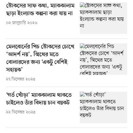
স্টোকসের সাফ কথা, ম্যাককালাম
ছাড়া ইংল্যান্ড কল্পনা করা যায় না
০২ জানুয়ারি ২০২৬
মেলবোর্নের পিচ স্টোকসের চোখে
‘আদর্শ নয়’, স্মিথের মতে
বোলারদের জন্য ‘একটু বেশিই
সহায়ক’
২৭ ডিসেম্বর ২০২৫
‘গর্ত খোঁড়া’ ম্যাককালাম থাকতে
চাইলেও তাঁর বিদায় চান বয়কট
২২ ডিসেম্বর ২০২৫