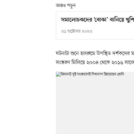
আরও পড়ুন
সমালোচকদের ‘বোকা’ বানিয়ে খুশি 
৩১ অক্টোবর ২০২৩
ঘটনাটা শুনে হলরুমে উপস্থিত দর্শকদের 
সংস্করণ মিলিয়ে ২০০৪ থেকে ২০১৬ সালের