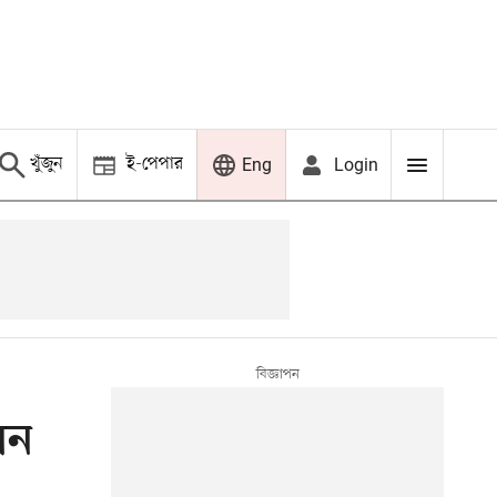
খুঁজুন
ই-পেপার
Login
Eng
েন