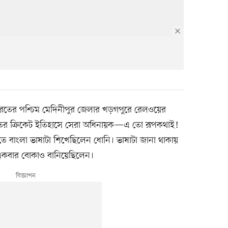
ী। ভারতের পশ্চিম মেদিনীপুর জেলার খড়গপুরে রেলওয়ের
তের ক্রিকেট ইতিহাসে সেরা অধিনায়ক—এ তো রূপকথাই!
তে বাংলা ভাষাটা শিখেছিলেন ধোনি। ভাষাটা জানা থাকায়
একবার বোকাও বানিয়েছিলেন।