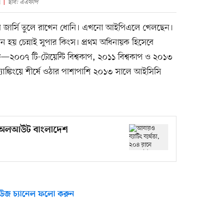
ি
ছবি: এএফপি
র জার্সি তুলে রাখেন ধোনি। এখনো আইপিএলে খেলছেন।
্পিয়ন হয় চেন্নাই সুপার কিংস। প্রথম অধিনায়ক হিসেবে
রফি—২০০৭ টি-টোয়েন্টি বিশ্বকাপ, ২০১১ বিশ্বকাপ ও ২০১৩
ট র‌্যাঙ্কিংয়ে শীর্ষে ওঠার পাশাপাশি ২০১৩ সালে আইসিসি
ানে অলআউট বাংলাদেশ
উজ চ্যানেল ফলো করুন