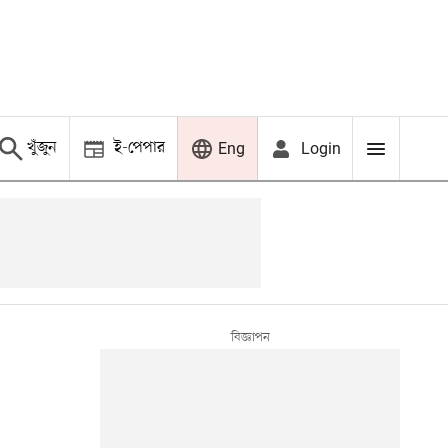
খুঁজুন
ই-পেপার
Login
Eng