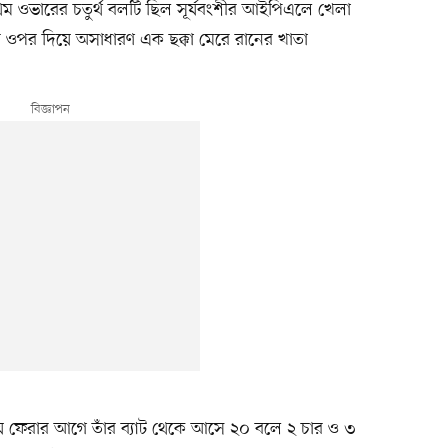
রথম ওভারের চতুর্থ বলটি ছিল সূর্যবংশীর আইপিএলে খেলা
র ওপর দিয়ে অসাধারণ এক ছক্কা মেরে রানের খাতা
 ফেরার আগে তাঁর ব্যাট থেকে আসে ২০ বলে ২ চার ও ৩