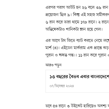
এরপর পরাগ আউট হন ২৬ বলে ৩৯ রান ক
প্রয়োজন ছিল ৯। কিন্তু এই সহজ সমীকরণ 
৬ রান করে তারা থামে ১৭৮ রানে। ২ রানে ম্য
অভিষেকটাও খানিকটা ম্লান হয়ে গেল।
এর আগে টস জিতে ব্যাট করতে নেমে লক্ষ
মার্শ (৪)। এইডেন মার্করাম এক প্রান্তে
পুরান ও ঋষভ পন্ত।। ১১ রান করে পুরান 
আরও পড়ুন
১৩ বছরের বৈভব এবার বাংলাদেশে
০৭ ডিসেম্বর ২০২৪
তবে ৫৪ রানে ৩ উইকেট হারিয়েও অবশ্য দম