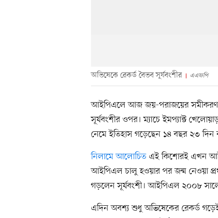
অভিষেকে রেকর্ড বৈভব সূর্যবংশীর
এএফপি
আইপিএলে আজ জয়-পরাজয়ের সমীকরণ ছাপ
সূর্যবংশীর ওপর। ম্যাচে ইমপ্যাক্ট খেলো
নেমে ইতিহাস গড়েছেন ১৪ বছর ২৩ দিন বয়
নিলামে আলোচিত
এই কিশোরই এখন আইপ
আইপিএল চালু হওয়ার পর জন্ম নেওয়া প
গড়লেন সূর্যবংশী। আইপিএল ২০০৮ সালে যা
এদিন অবশ্য শুধু অভিষেকের রেকর্ড গড়ে