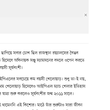
িয়ে সবার চোখ ছিল রাজস্থান রয়্যালসের বৈভব
য়াড় হিসেবে অধিনায়ক সঞ্জু স্যামসনের বদলে ওপেন করতে
সী সূর্যবংশী।
িএলের সবচেয়ে কম বয়সী খেলোয়াড়। শুধু তা–ই নয়,
্রথম খেলোয়াড় হিসেবেও আইপিএল ম্যাচ খেলার ইতিহাস
ত্রা শুরু করলেও সূর্যবংশীর জন্ম ২০১১ সালে।
ই থামেননি এই কিশোর। মাঠে তাঁর শুরুটাও সারা জীবন